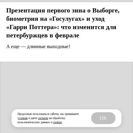
Презентация первого зина о Выборге,
Продолжая пользоваться сайтом, вы принимаете
OK
условия
и даете
согласие
на обработку
биометрия на «Госулугах» и уход
пользовательских данных и
cookies
«Гарри Поттера»: что изменится для