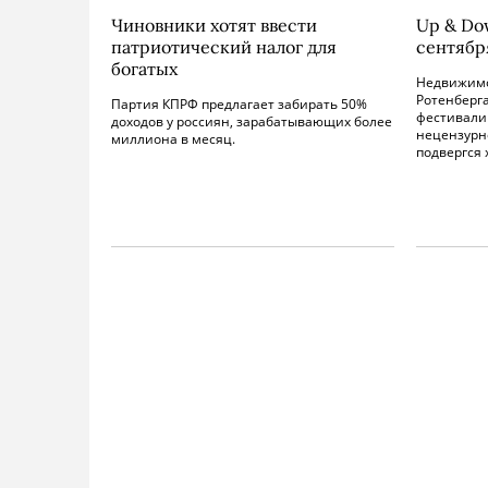
Чиновники хотят ввести
Up & Dow
патриотический налог для
сентябр
богатых
Недвижимо
Ротенберга
Партия КПРФ предлагает забирать 50%
фестивали
доходов у россиян, зарабатывающих более
нецензурно
миллиона в месяц.
подвергся 