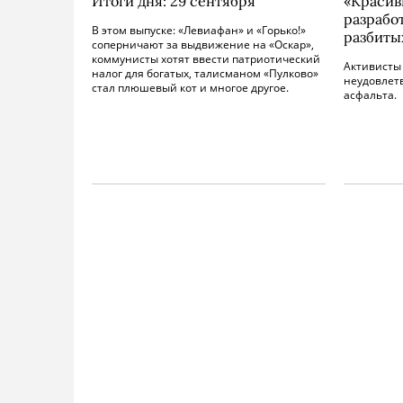
Итоги дня: 29 сентября
«Красив
разрабо
В этом выпуске: «Левиафан» и «Горько!»
разбиты
соперничают за выдвижение на «Оскар»,
коммунисты хотят ввести патриотический
Активисты 
налог для богатых, талисманом «Пулково»
неудовлет
стал плюшевый кот и многое другое.
асфальта.