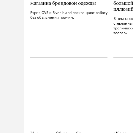
магазина брендовой одежды
большой
иллюзи
Esprit, OVS и River Island прекращают работу
без объяснения причин.
В нем такж
стеклянный
тропически
зоопарк.