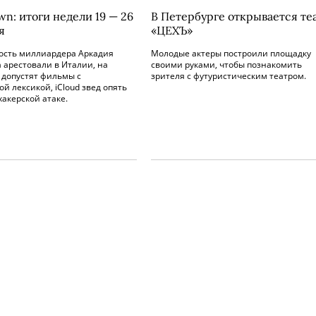
n: итоги недели 19 — 26
В Петербурге открывается те
я
«ЦЕХЪ»
сть миллиардера Аркадия
Молодые актеры построили площадку
 арестовали в Италии, на
своими руками, чтобы познакомить
 допустят фильмы с
зрителя с футуристическим театром.
й лексикой, iCloud звед опять
хакерской атаке.