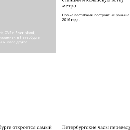
метро
Новые вестибюли построят не раньше
2016 года.
, OVS и River Island,
азание», в Петербурге
 многое другое.
бурге откроется самый
Петербургские часы перевед