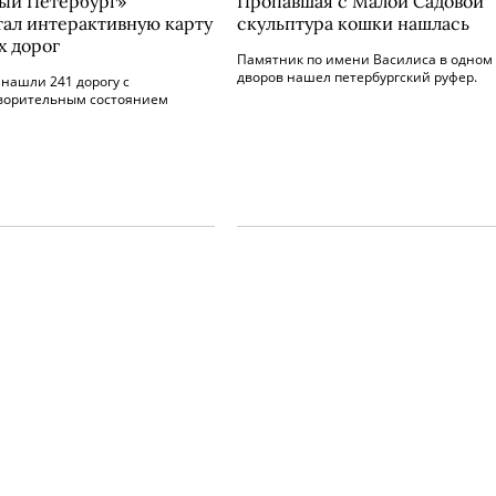
ый Петербург»
Пропавшая с Малой Садовой
тал интерактивную карту
скульптура кошки нашлась
х дорог
Памятник по имени Василиса в одном
дворов нашел петербургский руфер.
нашли 241 дорогу с
ворительным состоянием