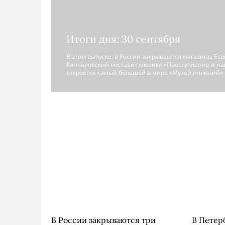
Итоги дня: 30 сентября
В этом выпуске: в России закрываются магазины Esprit
Кончаловский поставит мюзикл «Преступление и нак
откроется самый большой в мире «Музей иллюзий» и
В России закрываются три
В Петер