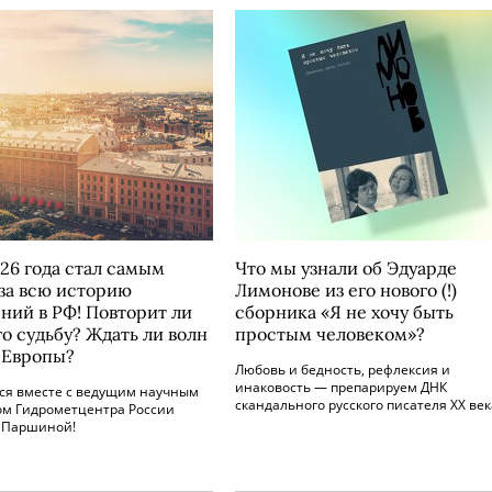
26 года стал самым
Что мы узнали об Эдуарде
за всю историю
Лимонове из его нового (!)
ний в РФ! Повторит ли
сборника «Я не хочу быть
го судьбу? Ждать ли волн
простым человеком»?
 Европы?
Любовь и бедность, рефлексия и
инаковость — препарируем ДНК
ся вместе с ведущим научным
скандального русского писателя ХХ век
ом Гидрометцентра России
 Паршиной!