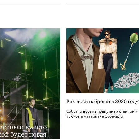
Как носить броши в 2026 году
Собрали восемь подиумных стайлинг-
трюков в материале Собака.ru!
оссовки вместо
кой будет новая