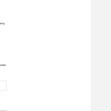
игу
мкам