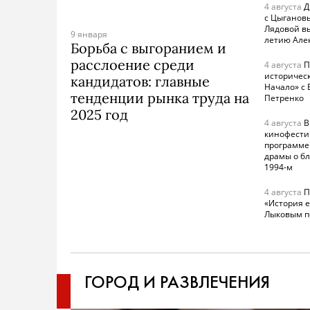
4 августа
Д
с Цыганов
Лядовой вы
9 января
летию Але
Борьба с выгоранием и
расслоение среди
4 августа
П
историческ
кандидатов: главные
Начало» с
тенденции рынка труда на
Петренко
2025 год
4 августа
В
кинофестив
программе
драмы о бл
1994-м
4 августа
П
«История е
Лыковым п
ГОРОД
И
РАЗВЛЕЧЕНИЯ