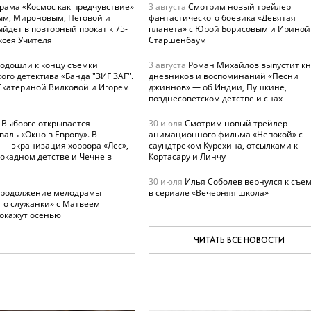
рама «Космос как предчувствие»
3 августа
Смотрим новый трейлер
ым, Мироновым, Пеговой и
фантастического боевика «Девятая
йдет в повторный прокат к 75-
планета» с Юрой Борисовым и Ириной
ксея Учителя
Старшенбаум
одошли к концу съемки
3 августа
Роман Михайлов выпустит кн
ого детектива «Банда "ЗИГ ЗАГ".
дневников и воспоминаний «Песни
 Екатериной Вилковой и Игорем
джиннов» — об Индии, Пушкине,
позднесоветском детстве и снах
 Выборге открывается
30 июля
Смотрим новый трейлер
аль «Окно в Европу». В
анимационного фильма «Непокой» с
 — экранизация хоррора «Лес»,
саундтреком Курехина, отсылками к
окадном детстве и Чечне в
Кортасару и Линчу
30 июля
Илья Соболев вернулся к съе
родолжение мелодрамы
в сериале «Вечерняя школа»
го служанки» с Матвеем
окажут осенью
ЧИТАТЬ ВСЕ НОВОСТИ