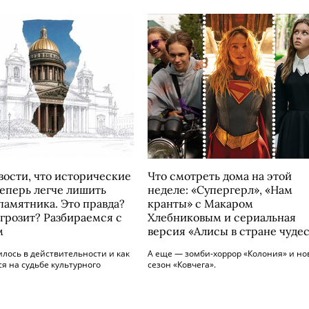
вости, что исторические
Что смотреть дома на этой
теперь легче лишить
неделе: «Супергерл», «Нам
памятника. Это правда?
кранты» с Макаром
 грозит? Разбираемся с
Хлебниковым и сериальная
м
версия «Алисы в стране чуде
лось в действительности и как
А еще — зомби-хоррор «Колония» и н
ся на судьбе культурного
сезон «Ковчега».