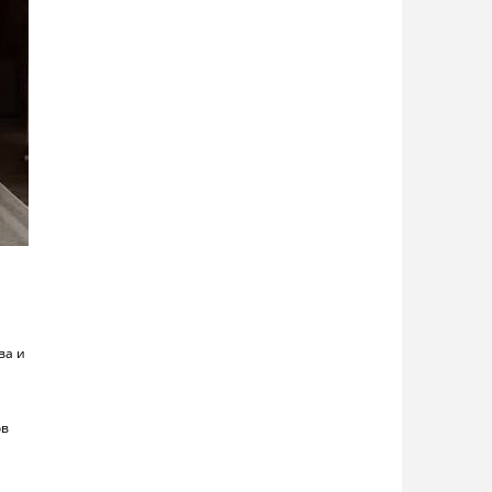
ва и
ов