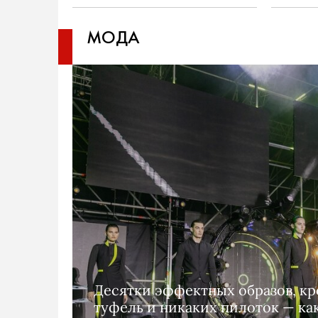
МОДА
Десятки эффектных образов, кр
туфель и никаких пилоток — ка