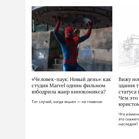
«Человек-паук: Новый день»: как
Вижу но
студия Marvel одним фильмом
здания 
взбодрила жанр кинокомикса?
статуса 
Чем это
Тот случай, когда экшен — не главное.
юристо
Что измени
это скажет
наследия?