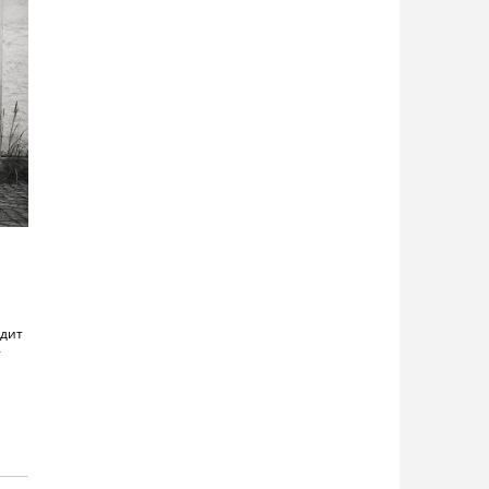
одит
-