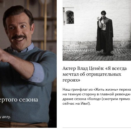
Актер Влад Ценёв: «Я всегда
мечтал об отрицательных
героях»
Наш гринфлаг из «Жить жизнь» перех
на темную сторону в главной ревендж
ертого сезона
драме сезона «Холод» (смотрим прямо
сейчас на Иви!).
 делу.