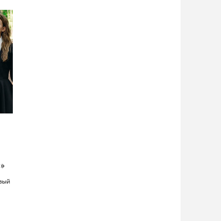
с»
овый