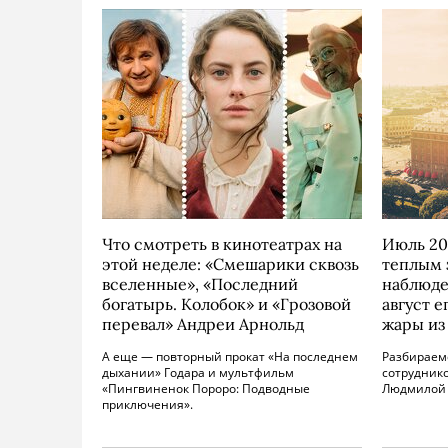
Что смотреть в кинотеатрах на
Июль 20
этой неделе: «Смешарики сквозь
теплым 
вселенные», «Последний
наблюде
богатырь. Колобок» и «Грозовой
август е
перевал» Андреи Арнольд
жары из
А еще — повторный прокат «На последнем
Разбираем
дыхании» Годара и мультфильм
сотрудник
«Пингвиненок Пороро: Подводные
Людмилой
приключения».