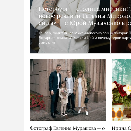
Петербург — столица мистики! 
новое реалити Татьяны Мироно
силы» — с Юрой Музыченко в р
Узнаем, ходит ли по Михайловскому замку призрак Па
Янтарная комната? Жив ли Цой и почему герои кар
умирали?
Фотограф Евгения Мурашова — о
Ирина О