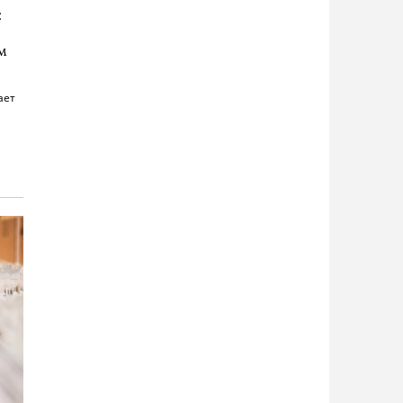
:
м
ает