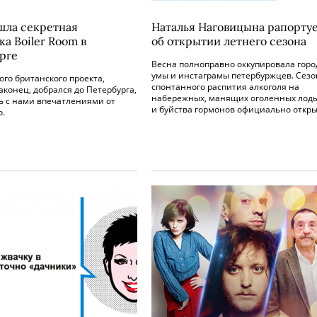
шла секретная
Наталья Наговицына рапорту
а Boiler Room в
об открытии летнего сезона
рге
Весна полноправно оккупировала горо
умы и инстаграмы петербуржцев. Сезо
ого британского проекта,
спонтанного распития алкоголя на
аконец, добрался до Петербурга,
набережных, манящих оголенных лод
ь с нами впечатлениями от
и буйства гормонов официально откры
о.