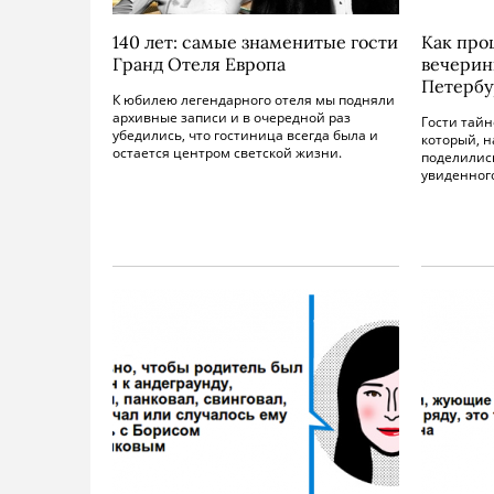
140 лет: самые знаменитые гости
Как про
Гранд Отеля Европа
вечеринк
Петербу
К юбилею легендарного отеля мы подняли
архивные записи и в очередной раз
Гости тайн
убедились, что гостиница всегда была и
который, н
остается центром светской жизни.
поделилис
увиденног