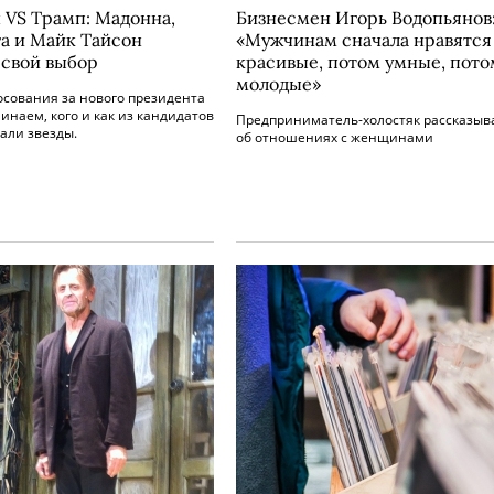
 VS Трамп: Мадонна,
Бизнесмен Игорь Водопьянов
га и Майк Тайсон
«Мужчинам сначала нравятся
 свой выбор
красивые, потом умные, пото
молодые»
осования за нового президента
наем, кого и как из кандидатов
Предприниматель-холостяк рассказыв
али звезды.
об отношениях с женщинами