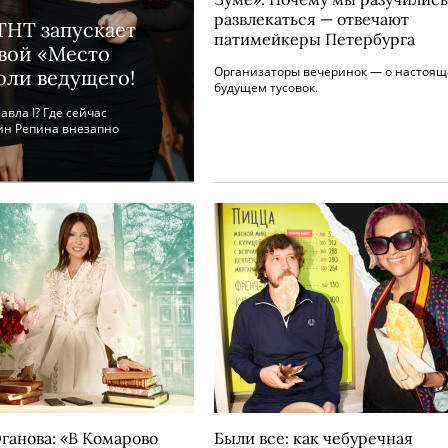
развлекаться — отвечают
ТНТ запускает
патимейкеры Петербурга
вой «Место
Организаторы вечеринок — о настоящ
оли ведущего!
будущем тусовок.
вла I? Где сейчас
тин Репина внезапно
ганова: «В Комарово
Были все: как чебуречная