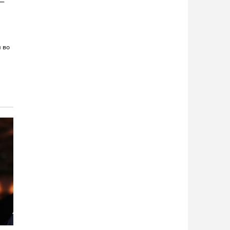
 —
я во