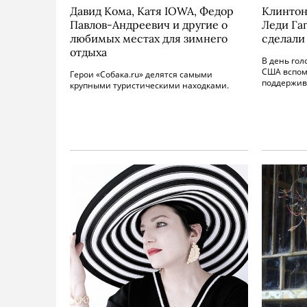
Давид Кома, Катя IOWA, Федор
Клинтон
Павлов-Андреевич и другие о
Леди Га
любимых местах для зимнего
сделали
отдыха
В день гол
США вспоми
Герои «Собака.ru» делятся самыми
поддержив
крупными туристическими находками.