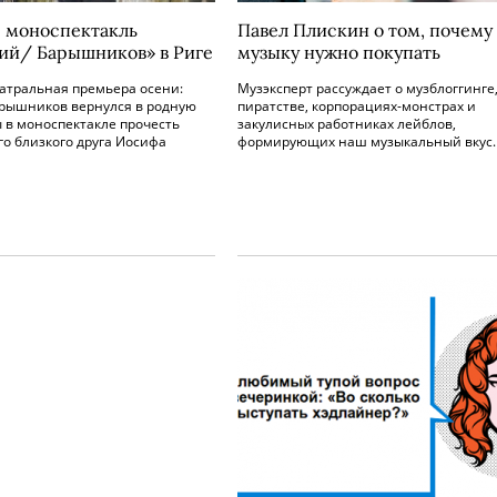
 моноспектакль
Павел Плискин о том, почему
ий/ Барышников» в Риге
музыку нужно покупать
атральная премьера осени:
Музэксперт рассуждает о музблоггинге
рышников вернулся в родную
пиратстве, корпорациях-монстрах и
ы в моноспектакле прочесть
закулисных работниках лейблов,
го близкого друга Иосифа
формирующих наш музыкальный вкус.