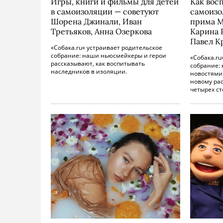
Игры, книги и фильмы для детей
Как вос
в самоизоляции — советуют
самоизо
Шорена Джинали, Иван
прима М
Третьяков, Анна Озеркова
Карина 
Павел К
«Собака.ru» устраивает родительское
собрание: наши ньюсмейкеры и герои
«Собака.ru
рассказывают, как воспитывать
собрание: 
наследников в изоляции.
новостями
новому рас
четырех ст