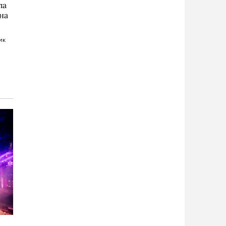
ла
на
ик