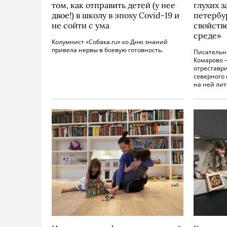
том, как отправить детей (у нее
глухих з
двое!) в школу в эпоху Covid-19 и
петербу
не сойти с ума
свойств
среде»
Колумнист «Собака.ru» ко Дню знаний
привела нервы в боевую готовность.
Писательн
Комарово —
отреставр
северного 
на ней лит