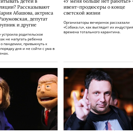
питывать детей в
«У меня больше нет работы!»
ляции? Рассказывают
ивент-продюсеры о конце
ария Абашова, актриса
светской жизни
Разумовская, депутат
Организаторы вечеринок рассказали
рупник и другие
«Собака.ru», как выглядит их индустри
времена тотального карантина.
» устроила родительское
как не напугать ребенка
 о пандемии, привыкнуть к
порядку дня и не сойти с ума в
енах.