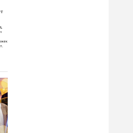
ет
д,
н
ыжек
т.