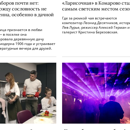
аборов почти нет:
«Ларисочная» в ­Комарово ста
ржцу сословность не
самым светским местом сезо
енна, особенно в дачной
Где за рюмкой чая встречаются
композитор Леонид Десятников, истор
Лев Лурье, режиссер Алексей Герман и
ица признается в любви
галерист Кристина Березовская.
 в поселке она
ировала деревянную дачу
модерна 1906 года и устраивает
ературные вечера для друзей.