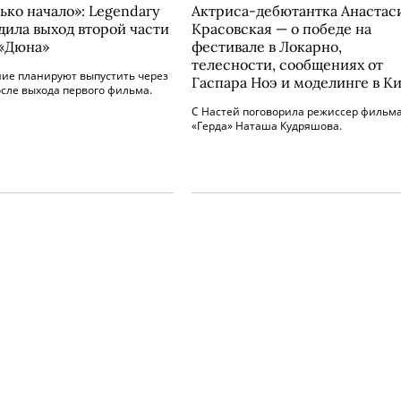
ько начало»: Legendary
Актриса-дебютантка Анастас
дила выход второй части
Красовская — о победе на
«Дюна»
фестивале в Локарно,
телесности, сообщениях от
ие планируют выпустить через
Гаспара Ноэ и моделинге в К
осле выхода первого фильма.
С Настей поговорила режиссер фильм
«Герда» Наташа Кудряшова.