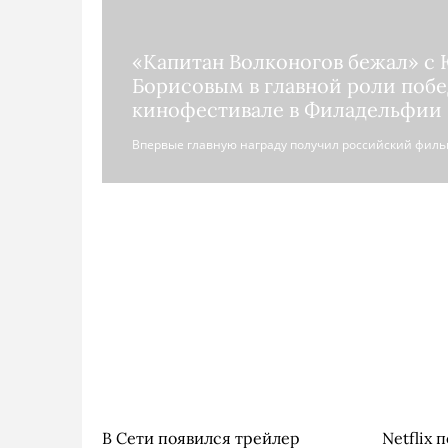
«Капитан Волконогов бежал» с
Борисовым в главной роли побе
кинофестивале в Филадельфии
Впервые главную награду получил российский филь
В Сети появился трейлер
Netflix 