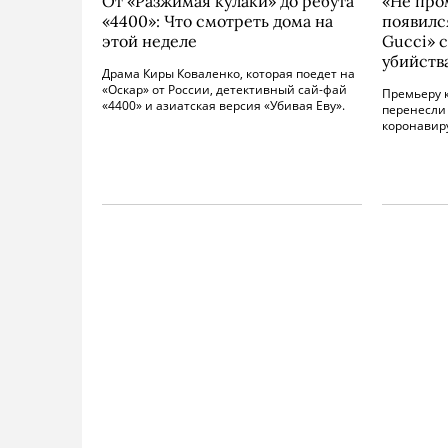
От «Разжимая кулаки» до ребута
«Не про
«4400»: Что смотреть дома на
появилс
этой неделе
Gucci» 
убийств
Драма Киры Коваленко, которая поедет на
«Оскар» от России, детективный сай-фай
Премьеру 
«4400» и азиатская версия «Убивая Еву».
перенесли 
коронавир