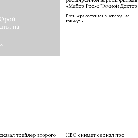
«Майор Гром: Чумной Доктор
Премьера состоится в новогодние
 Юрой
каникулы.
дил на
м.
показал трейлер второго
HBO снимет сериал про