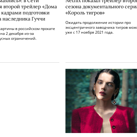
махнись»: в Сети
Netflix показал трейлер второ
я второй трейлер «Дома
сезона документального сери
с кадрами подготовки
«Король тигров»
а наследника Гуччи
Ожидать продолжение истории про
эксцентричного заводчика тигров мож
картины в российском прокате
уже с 17 ноября 2021 года.
на 2 декабря из-за
усных ограничений.