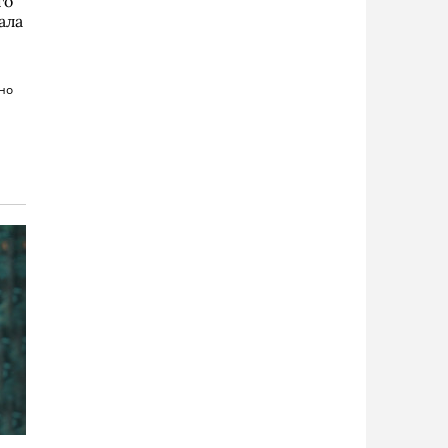
го
ала
но