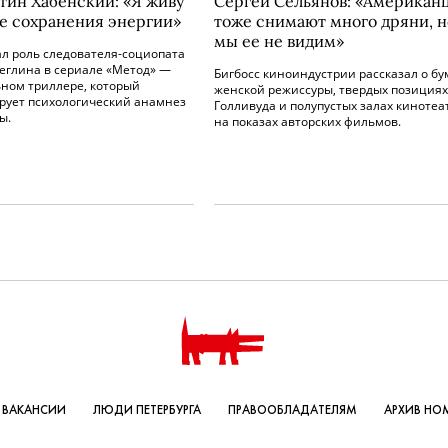
тин Хабенский: «Я живу
Сергей Сельянов: «Американ
е сохранения энергии»
тоже снимают много дряни, н
мы ее не видим»
ал роль следователя-социопата
еглина в сериале «Метод» —
Бигбосс киноиндустрии рассказал о бу
ном триллере, который
женской режиссуры, твердых позициях
рует психологический анамнез
Голливуда и полупустых залах кинотеа
ы.
на показах авторских фильмов.
ВАКАНСИИ
ЛЮДИ ПЕТЕРБУРГА
ПРАВООБЛАДАТЕЛЯМ
АРХИВ НО