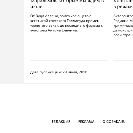
12 фильмов, которые мы ждем в
Констан
июле
в режим
От Вуди Аллена, заигрывающего с
Актерсыгр
эстетикой светского Голливуда времен
Родиона М
«золотого века», до последнего фильма с
криминаль
участием Антона Ельчина.
демонстри
всей стран
Дата публикации:
29 июля, 2016
РЕДАКЦИЯ
РЕКЛАМА
О СОБАКА.RU