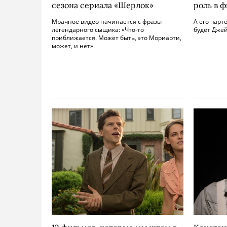
сезона сериала «Шерлок»
роль в 
Мрачное видео начинается с фразы
А его пар
легендарного сыщика: «Что-то
будет Дже
приближается. Может быть, это Мориарти,
может, и нет».