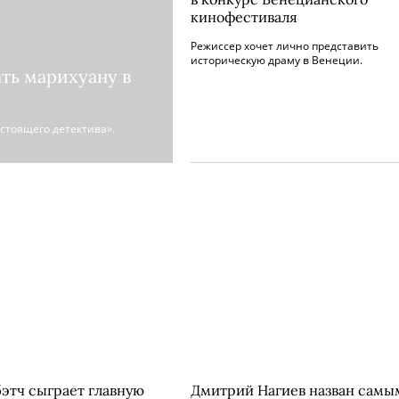
кинофестиваля
Режиссер хочет лично представить
историческую драму в Венеции.
ть марихуану в
стоящего детектива».
этч сыграет главную
Дмитрий Нагиев назван самы