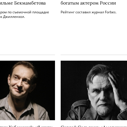
фильме Бекмамбетова
богатым актером России
тером по съемочной площадке
Рейтинг составил журнал Forbes.
йк Джилленхол.