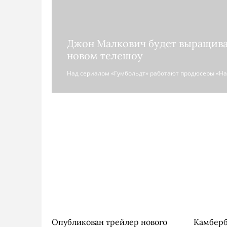
Джон Малкович будет выращива
новом телешоу
Над сериалом «Гумбольдт» работают продюсеры «На
Опубликован трейлер нового
Камберб