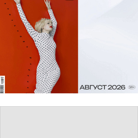
В сеть выложили первый трейлер
фильма «Мир Юрского периода»
В ультрасовременном заповеднике для
динозавров мирно гуляют дети, однако все
меняется, когда ученые создают
генномодифицированное кровожадное
чудовище.