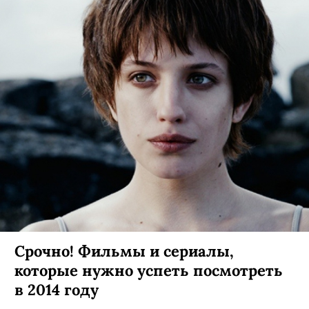
Дмитрий Нагиев: «Я патриот,
далекий от пьяных криков „Россия,
вперед!“»
Человек, последние 20 лет стабильно
желавший нам «удачи, любви и терпения»,
показал «бодрость духа, грацию и пластику»,
взяв Эльбрус рейтинга на канале ТНТ в сериале
«Физрук».