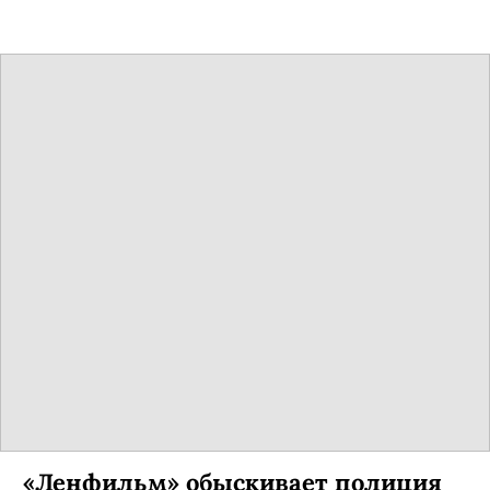
Фильм декабря: «Еще один год»
После успешного «Питер FM» Оксана Бычкова
восемь лет находилась в поиске. Наконец,
выпустив ремейк культовой мелодрамы «С
любимыми не расставайтесь».