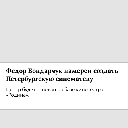
Государство не будет
финансировать фильмы про
«Рашку-говняшку»
Министр культуры Владимир Мединский
заявил, что он категорически против
господдержки проектов, которые «оплевывают
выбранную власть».