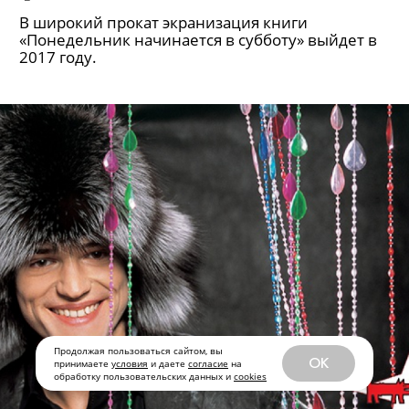
По повести Стругацких снимут
фильм
В широкий прокат экранизация книги
Продолжая пользоваться сайтом, вы
«Понедельник начинается в субботу» выйдет в
OK
принимаете
условия
и даете
согласие
на
2017 году.
обработку пользовательских данных и
cookies