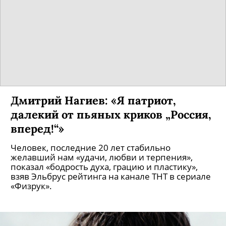
новой русской комедии
Мы провели ревизию сыгранных актером
смехотворных персонажей и выяснили, почему
ему стоит безотлагательно присвоить звание
генералиссимуса наркома (народные комедии).