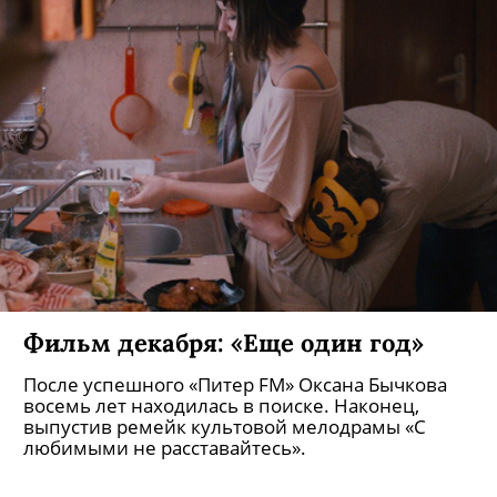
Алиса Фрейндлих обучится балету
Актриса берет уроки классического танца для
роли в новом фильме Валерия Тодоровского.