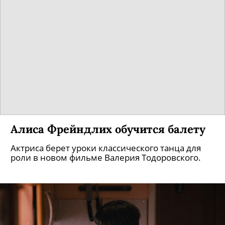
«Левиафан» назван фильмом года
По версии авторитетного американского
издания о кино «The Hollywood Reporter».