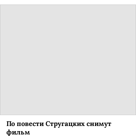
На телевидении запустят реалити-
шоу об армии
Телеканал «Россия 2» готовит проект
«Естественный отбор». В основу шоу ляжет игра
на выживание солдат-контрактников на
необитаемом острове.