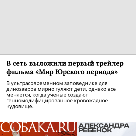
«Кинопоиск» станет он-лайн
кинотеатром
«Яндекс» готовит перезапуск купленного год
назад портала.