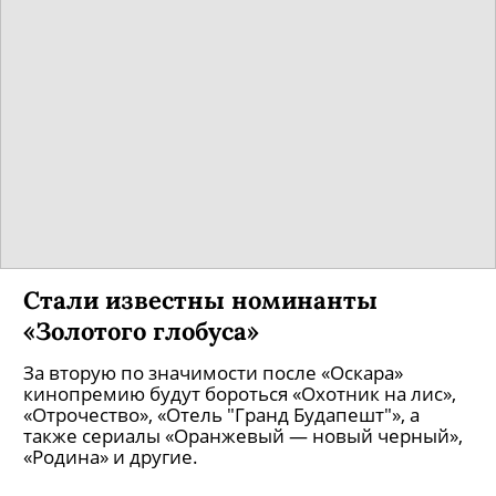
Выбор Лангенбурга: 5 самых
необычных фэнтези-фильмов
Вспоминаем картины волшебного жанра: от
героической саги с молодым Томом Крузом до
экранизации главной книжки про чудовищ.