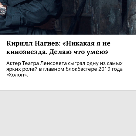
Комедия «Махинаторы» о
музыкальной индустрии 1980-х
вышла на ОККО
Главный герой картины – парень Дэйви после
неудавшейся футбольной карьеры решает стать
концертным директором.