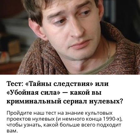
«Драгоценная игрушка»: в
Петергофе стартовали съемки VR-
фильма о жизни Екатерины II в
Китайском дворце
Сюжет расскажет о малоизвестных эпизодах
жизни императрицы в Ораниенбауме.