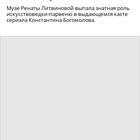
кинокамбэком года, а картину, рискнувшую
выйти в первый месяц самоизоляции и только
на диджитал-платформах, посмотрели более
миллиона раз.