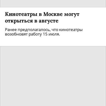
Актриса Софья Эрнст — о
пушкинской традиции в сериале
«Содержанки», откровенных сценах
и нелюбви зрителей
Музе Ренаты Литвиновой выпала знатная роль
искусствоведки-парвеню в выдающемся касте
сериала Константина Богомолова.