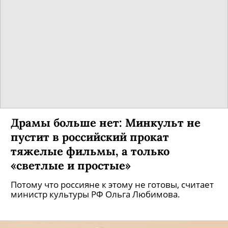
Кирилл Нагиев: «Никакая я не
кинозвезда. Делаю что умею»
Актер Театра Ленсовета сыграл одну из самых
ярких ролей в главном блокбастере 2019 года
«Холоп».