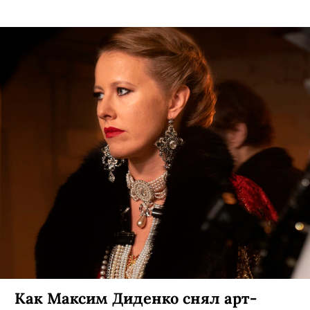
«Дау. Дегенерация» Ильи