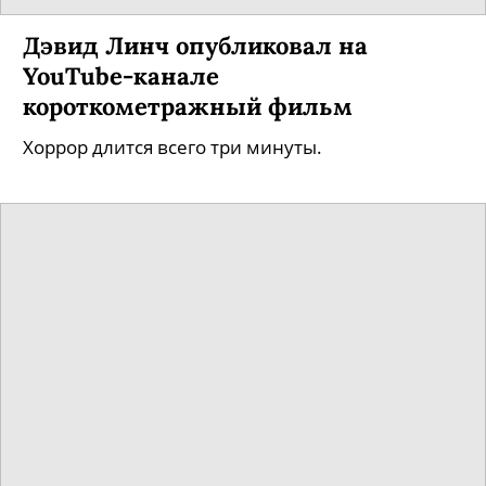
«На тебе сошелся клином белый
свет»: в Петербурге стартовали
съемки фильма Игоря Поплаухина
о судьбе Янки Дягилевой
Лента расскажет о судьбе новосибирской
певицы, которая ушла в лес 9 мая 1991 года у
себя на даче, а потом была найдена в реке Иня.