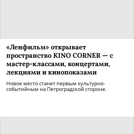
Как Максим Диденко снял арт-
сериал «амроН» с Собчак-
президентом и Горчилиным-дрэг-
квин
«Собака.ru» узнала у театрального режиссера,
что сейчас считать новой нормой и почему
любое художественное (и не только)
высказывание становится политическим.