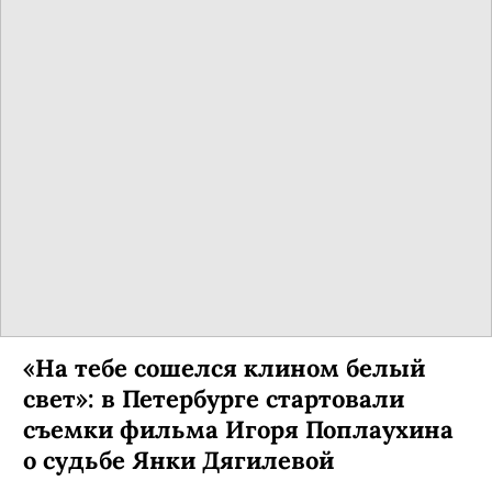
«Ленфильм» открывает
пространство KINO CORNER — с
мастер-классами, концертами,
лекциями и кинопоказами
Новое место станет первым культурно-