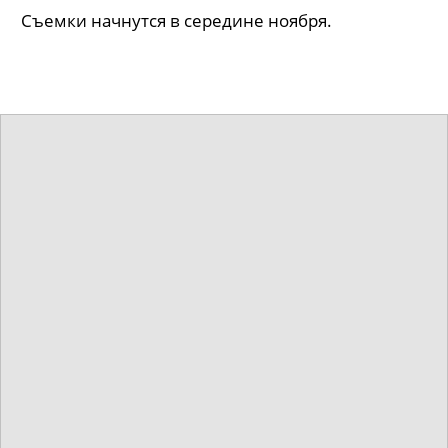
Коротко: От победителя Канн до
хоррора про нацистов
Что смотреть в кино на этой неделе.