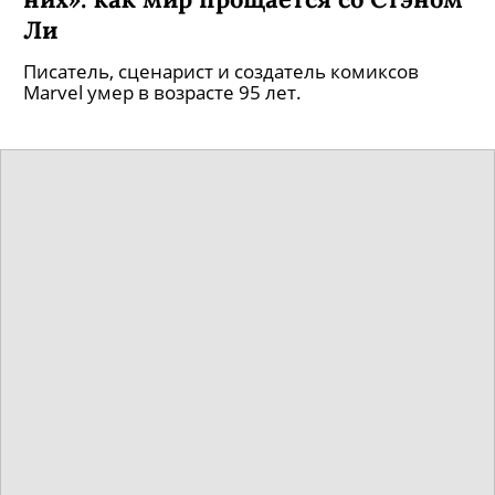
огромно»: создатель фестиваля
«Старкон» – о том, что мы потеряли
после смерти Стэна Ли
Игорь Пылаев – об отце вселенной Marvel.