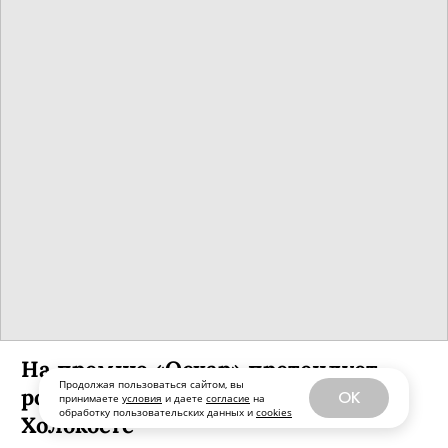
На премию «Оскар» претендует
Продолжая пользоваться сайтом, вы
российская короткометражка о
OK
принимаете
условия
и даете
согласие
на
обработку пользовательских данных и
cookies
Холокосте