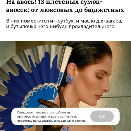
Продолжая пользоваться сайтом, вы
OK
принимаете
условия
и даете
согласие
на
обработку пользовательских данных и
cookies