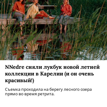
В римском бутике Bvlgari
открылось выставочное
пространство DomvsAvrea
Оно посвящено ювелирной истории дома
Bvlgari.