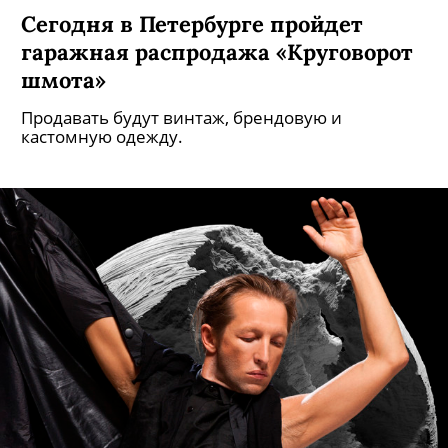
Новое имя — петербургская марка
перчаток Two, смелости и
психоделическим принтами
которой позавидуют сами MSGM
Перчатки марки Two из Петербурга уже
засветились на солистке IOWA Кате
Иванчиковой и певице Доре.