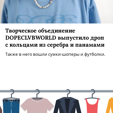
Жареное солнце: 30 льняных
платьев, которые спасут (и украсят!)
вас в жару
Сексуальное от Jacquemus, расслабленное от
Uniqlo, сдержанное от Bottega Veneta и богемное
от Zimmermann.