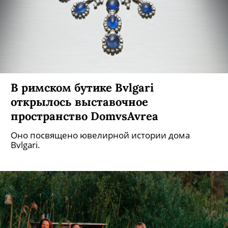
«Нормальное — самое слабое звено
в нашем новом мире, где властвует
аномалия»: манифест художницы
Юлдус Бахтиозиной
Технофольклор, мультинациональность нашей
родины и актуализация рудиментарных кодов:
художница делает локальное глобальным, а
сказку — былью.