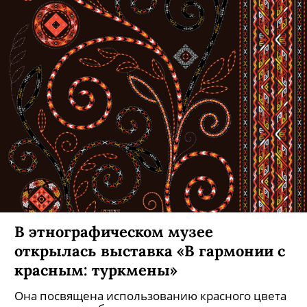
Создатель Lukovsky Model Academy
Сергей Луковский: «Ко мне
приходят девчонки, которых
абсолютно не заботит их толстая
задница»
Об онлайн-показах и виртуальных моделях,