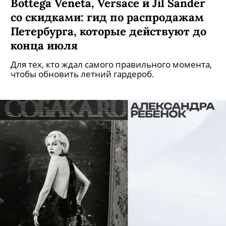
Посмотрите на новую съемку IRNBY
— спортивного бренда блогера-
феномена Анастасии Мироновой
В роли стилиста и модели выступил
петербургский художник Роман Кянджалиев.