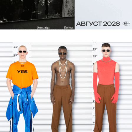
Bottega Veneta, Versace и Jil Sander
со скидками: гид по распродажам
Петербурга, которые действуют до
конца июля
Для тех, кто ждал самого правильного момента,
чтобы обновить летний гардероб.