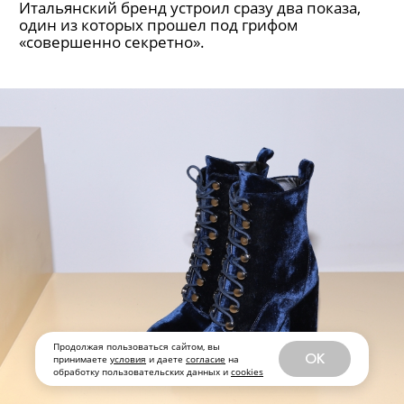
Продолжая пользоваться сайтом, вы
OK
принимаете
условия
и даете
согласие
на
обработку пользовательских данных и
cookies