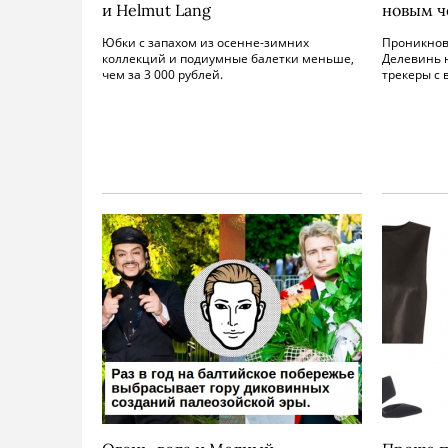
и Helmut Lang
новым 
Юбки с запахом из осенне-зимних
Проникнов
коллекций и подиумные балетки меньше,
Делевинь н
чем за 3 000 рублей.
трекеры с