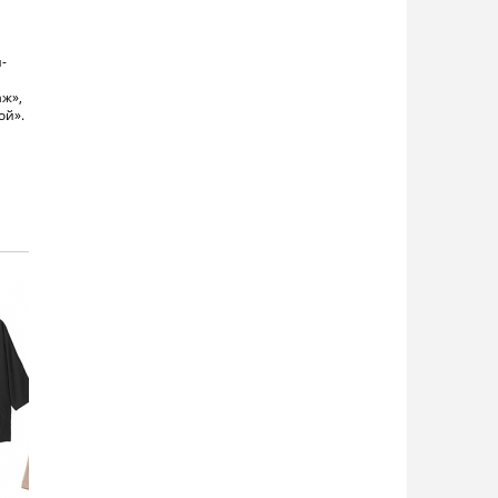
-
аж»,
ой».