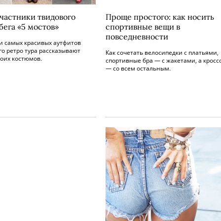
Участники твидового
Проще простого: как носить
бега «5 мостов»
спортивные вещи в
повседневности
и самых красивых аутфитов
о ретро тура рассказывают
Как сочетать велосипедки с платьями,
оих костюмов.
спортивные бра — с жакетами, а кросс
— со всем остальным.