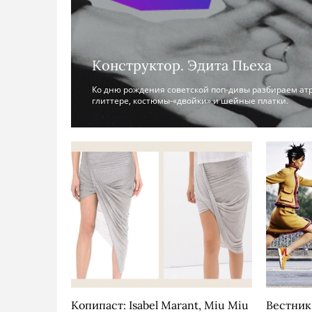
Конструктор. Эдита Пьеха
Ко дню рождения советской поп-дивы разбираем атр
глиттере, костюмы-«двойки» и шейные платки.
Копипаст: Isabel Marant, Miu Miu
Вестник