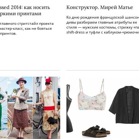
ssed 2014: как носить
Конструктор. Мирей Матье
яркими принтами
Ко дню рождения французской шансон
дивы разбираем главные атрибуты ее
главного стритстайл проекта
стиля — мужские костюмы, стрижку «п
мастер-класс, как не бояться
shift-dress и туфли с каблуком-«рюмочк
 принтов.