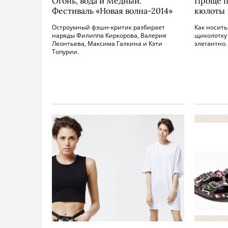
Огонь, вода и Медный.
Проще п
Фестиваль «Новая волна-2014»
кюлоты
Остроумный фэшн-критик разбирает
Как носит
наряды Филиппа Киркорова, Валерия
щиколотку 
Леонтьева, Максима Галкина и Кэти
элегантно.
Топурии.