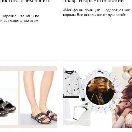
ростого: с чем носить
Шкаф. Игорь Антоновский
«Мой фэшн-принцип — одеваться как
король. Все остальное от лукавого!»
ь широкие штанины по
и выглядеть при этом