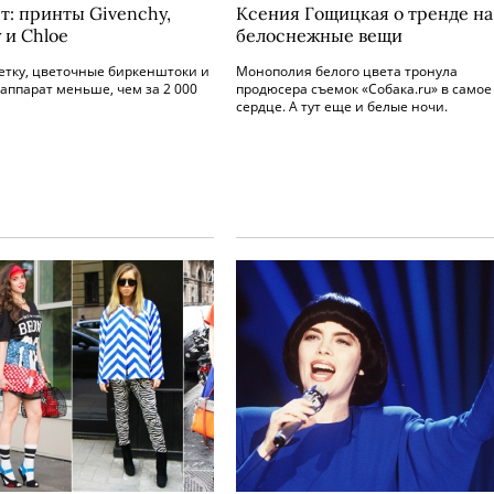
т: принты Givenchy,
Ксения Гощицкая о тренде на
 и Chloe
белоснежные вещи
етку, цветочные биркенштоки и
Монополия белого цвета тронула
аппарат меньше, чем за 2 000
продюсера съемок «Собака.ru» в самое
сердце. А тут еще и белые ночи.