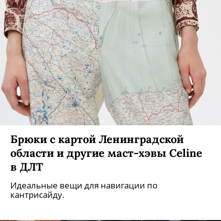
«Выиграйте шопинг в UNIQLO
Галерея!»
Объявлены победители акции. Каждый
тридцатый, оставивший свою почту, получает
приз – сертификат 3000 рублей на шопинг в
обновленном UNIQLO Галерея! Поздравляем.
Ищите себя в списке.