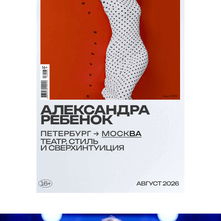
Visuals
Ностальгические вещи из советской эпохи
выпускает Варя Борцова, эмигрировавшая в
США.