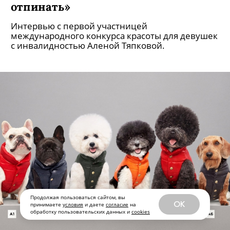
Участница «Мисс Мира» на коляске:
«Я настоящая петербургская
интеллигенция — не могу вас
отпинать»
Продолжая пользоваться сайтом, вы
OK
Интервью с первой участницей
принимаете
условия
и даете
согласие
на
обработку пользовательских данных и
cookies
международного конкурса красоты для девушек
с инвалидностью Аленой Тяпковой.