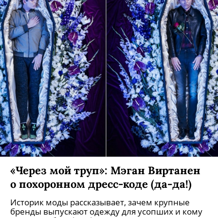
Ольга Аверьянова: «Детали для
императорских корон из
"Матильды" мы создавали на 3D-
принтере»
Ювелир из Петербурга выиграла конкурс на
изготовление точных копий регалий Николая II
и рассказала, как воссоздать легенду с помощью
современных технологий.