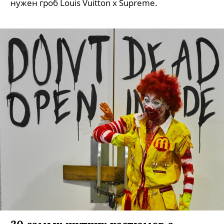
«Через мой труп»: Мэган Виртанен
о похоронном дресс-коде (да-да!)
Историк моды рассказывает, зачем крупные
бренды выпускают одежду для усопших и кому
нужен гроб Louis Vuitton x Supreme.