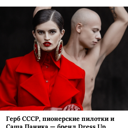
От близнецов из «Сияния» до арт-
объектов Джеффа Кунса: как
знаменитости отметили Хэллоуин
В битве за самый оригинальный костюм
участвуют Наталья Водянова, Синди Кроуфорд и
Брюс Уиллис.