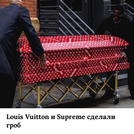
Брюки с картой Ленинградской
области и другие маст-хэвы Celine
в ДЛТ
Идеальные вещи для навигации по
кантрисайду.