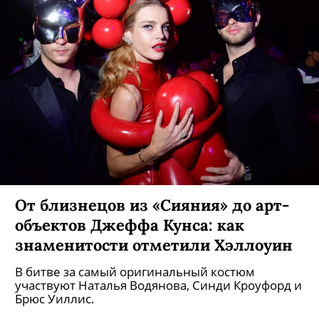
Lacoste выпустил коллаборацию с
графическими художниками Dior,
Бьорк и Мадонны
За смену иконического логотипа и серию
рубашек «неделька» ответственны Матиас
Огустиньяк и Михаэль Амзалаг из M/M Paris.