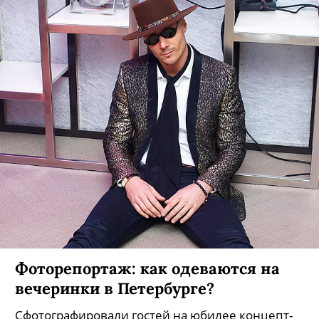
В ДЛТ приехали вещи от Haider
Ackermann — «элвисовский»
пиджак и леггинсы с золотыми
нитями
Такие уже есть у Тильды Суинтон, ASAP Rocky и
Светланы Лободы.