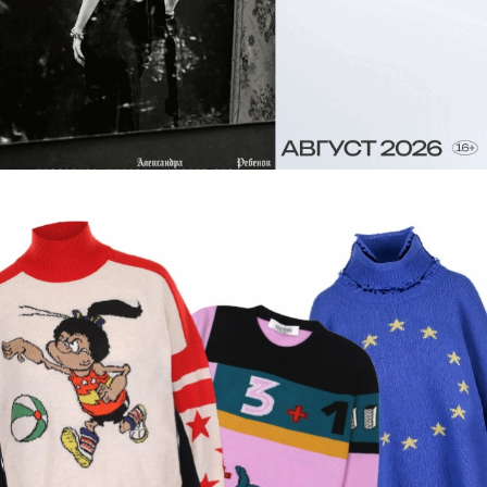
подростков, которые хотят
хайпануть»
К 20-летнему юбилею своего дома дизайнер
побрился налысо, запустил линию готических
украшений и открыл третий монобренд.