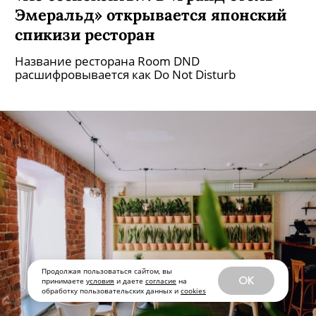
«Не беспокоить!»: в «Гранд отель
Эмеральд» открывается японский
спикизи ресторан
Название ресторана Room DND
расшифровывается как Do Not Disturb
Продолжая пользоваться сайтом, вы
OK
принимаете
условия
и даете
согласие
на
обработку пользовательских данных и
cookies