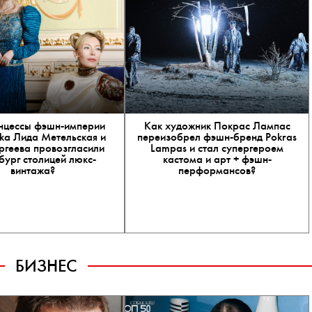
нцессы фэшн-империи
Как художник Покрас Лампас
a Лида Метельская и
переизобрел фэшн-бренд Pokras
ргеева провозгласили
Lampas и стал супергероем
бург столицей люкс-
кастома и арт + фэшн-
винтажа?
перформансов?
БИЗНЕС