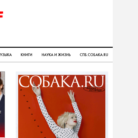
УЗЫКА
КНИГИ
НАУКА И ЖИЗНЬ
СПБ.СОБАКА.RU