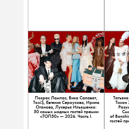
Покрас Лампас, Вика Салават,
Татьяна
Toxi$, Евгения Сероусова, Ирина
Тихон 
Оганова, Лукерья Ильяшенко:
Разу
50 самых модных гостей премии
Смо
«ТОП50» — 2026. Часть I.
of Bonch
гостей п