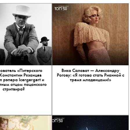
нователь «Питерского
Вика Салават — Александру
Константин Рязанцев
Рогову: «Я готова стать Рианной с
 рэпера Icergergert и
тремя младенцами!»
стным отцом пацанского
стритвира?