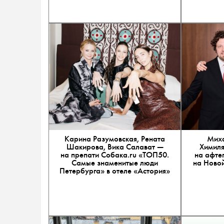
Карина Разумовская, Рената
Миха
Шакирова, Вика Салават —
Химиля
на препати Собака.ru «ТОП50.
на афте
Самые знаменитые люди
на Новой
Петербурга» в отеле «Астория»