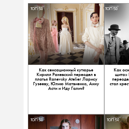
Как сенсационный кутюрье
Как ос
Кирилл Раневский переодел в
щита» 
платья Ranevsky Atelier Ларису
переодел
Гузееву, Юлию Матвиенко, Анну
стал кре
Асти и Иду Галич?