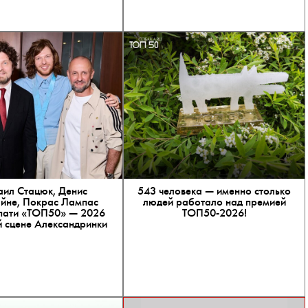
ил Стацюк, Денис
543 человека — именно столько
йне, Покрас Лампас
людей работало над премией
пати «ТОП50» — 2026
ТОП50-2026!
 сцене Александринки