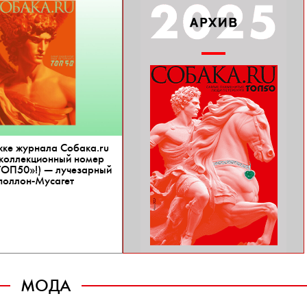
ке журнала Собака.ru
(коллекционный номер
ТОП50»!) — лучезарный
поллон-Мусагет
МОДА