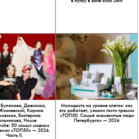
в лунку в зоне Ecco Golf
 Буланова, Джессика,
Молодость на уровне клеток: как
Жизневский, Карина
это работает, узнали гости премии
мовская, Екатерина
«ТОП50. Самые знаменитые люди
льникова, House
Петербурга» — 2026
inche: 50 самых модных
ремии «ТОП50» — 2026.
Часть II.