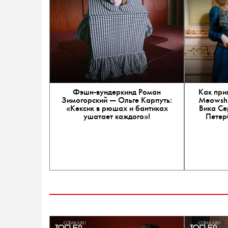
Фэшн-вундеркинд Роман
Как при
Зимогорский — Ольге Карпуть:
Meowshk
«Кексик в рюшах и бантиках
Вика Се
ушатает каждого»!
Петер