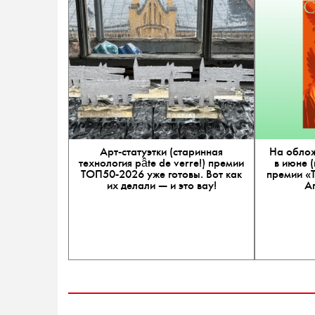
Арт-статуэтки (старинная
На облож
технология pâte de verre!) премии
в июне 
ТОП50-2026 уже готовы. Вот как
премии «
их делали — и это вау!
А