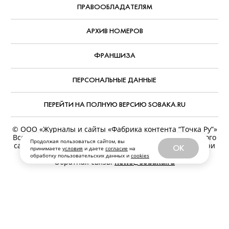
ПРАВООБЛАДАТЕЛЯМ
АРХИВ НОМЕРОВ
ФРАНШИЗА
ПЕРСОНАЛЬНЫЕ ДАННЫЕ
ПЕРЕЙТИ НА ПОЛНУЮ ВЕРСИЮ SOBAKA.RU
© ООО «Журналы и сайты «Фабрика контента “Точка Ру”»
Все права защищены. Перепечатка материалов данного
Продолжая пользоваться сайтом, вы
сайта возможна только с письменного разрешения. При
OK
принимаете
условия
и даете
согласие
на
цитировании ссылка на www.sobaka.ru обязательна.
обработку пользовательских данных и
cookies
Обратная связь:
news@sobaka.ru