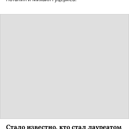
Одним из спонсоров Европейского
университета оказался Роман
Абрамович
Помимо него вуз поддержали Владимир
Потанин и Михаил Гуцериев.