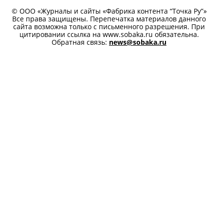
ВАКАНСИИ
ЛЮДИ ПЕТЕРБУРГА
ПРАВООБЛАДАТЕЛЯМ
АРХИВ НОМЕРОВ
ФРАНШИЗА
ПЕРСОНАЛЬНЫЕ ДАННЫЕ
ПЕРЕЙТИ НА ПОЛНУЮ ВЕРСИЮ SOBAKA.RU
© ООО «Журналы и сайты «Фабрика контента “Точка Ру”»
Все права защищены. Перепечатка материалов данного
сайта возможна только с письменного разрешения. При
цитировании ссылка на www.sobaka.ru обязательна.
Обратная связь:
news@sobaka.ru