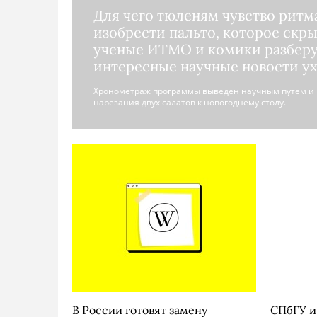
Для чего тюленям чувство ритм
изобрести пальто, которое скры
ученые ИТМО и комики разберу
интересные научные новости у
Хронометраж программы выведен научным путем и 
нарезания двух салатов к новогоднему столу.
В России готовят замену
СПбГУ и