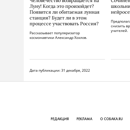
Человечество возвращается на
Сочинен
Луну! Когда это произойдет?
школьни
Появится ли обитаемая лунная
нейросет
станция? Будет ли в этом
Предполага
процессе участвовать Россия?
снизить в
учителей.
Рассказывает популяризатор
космонавтики Александр Хохлов.
Дата публикации:
31 декабря, 2022
РЕДАКЦИЯ
РЕКЛАМА
О СОБАКА.RU