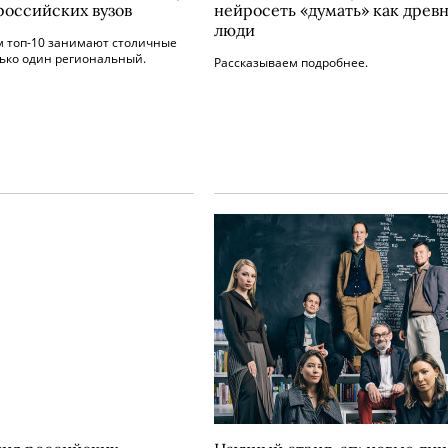
российских вузов
нейросеть «думать» как древ
люди
м топ-10 занимают столичные
лько один региональный.
Рассказываем подробнее.