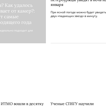
а? Как удалось
января
вает от камер?:
При ясной погоде можно будет увидеть
т самые
двух «падающих звезд» в минуту.
ходящего года
идеально подходит для
 ИТМО вошли в десятку
Ученые СПбГУ научили