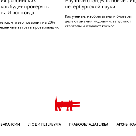
ия российских
Научный стэнд-ап: новые лиц
ков будет проверять
петербургской науки
ь. И вот когда
Как ученые, изобретатели и блогеры
делают знания модными, запускают
ется, что это позволит на 20%
стартапы и изучают космос.
ременные затраты проверяющих
ВАКАНСИИ
ЛЮДИ ПЕТЕРБУРГА
ПРАВООБЛАДАТЕЛЯМ
АРХИВ НО