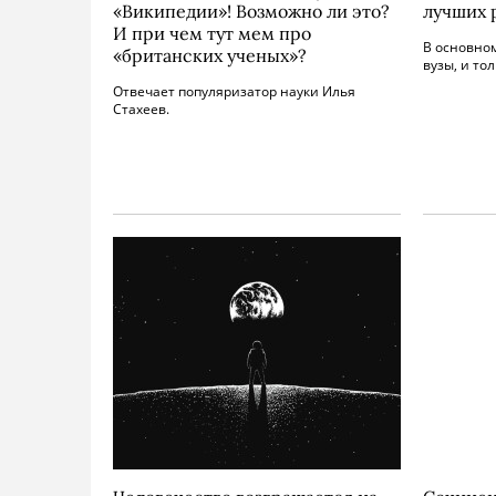
«Википедии»! Возможно ли это?
лучших 
И при чем тут мем про
В основно
«британских ученых»?
вузы, и то
Отвечает популяризатор науки Илья
Стахеев.