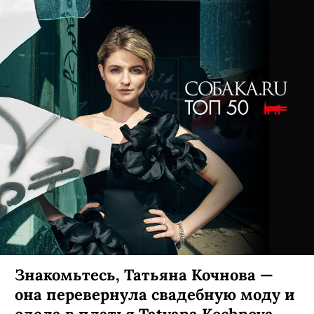
Знакомьтесь, Татьяна Кочнова —
она перевернула свадебную моду и
одела в платья Tatyana Kochnovа