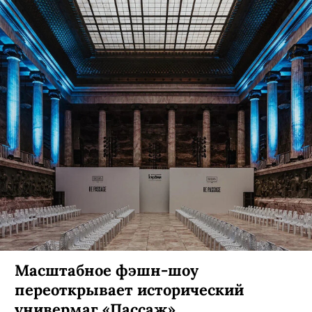
Salavat Kypere, Юлия Пересильд,
Гоша Карцев: как прошел первый
модный мегапоказ Яндекс Маркета
в Петербурге
За 100 образов из 60 брендов отвечали
стилисты Никита и Илья Хованские, а
продюсером шоу выступил Артем Кривда.