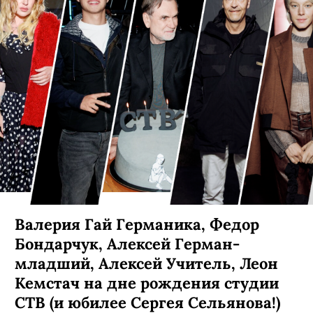
ювелирное ателье Feliksov
Diamonds открылось на
Миллионной
Ювелирное ателье в жилом доме Штаба
гвардейского корпуса на углу Миллионной и
Дворцовой площади официально начало
работу.