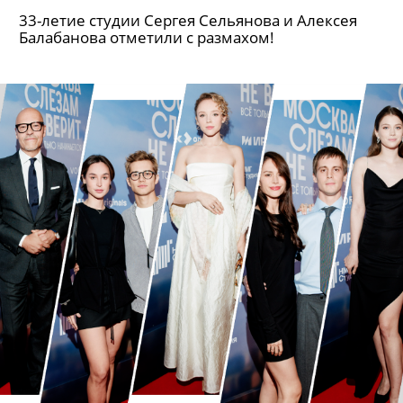
Валерия Гай Германика, Федор
Бондарчук, Алексей Герман-
младший, Алексей Учитель, Леон
Кемстач на дне рождения студии
СТВ (и юбилее Сергея Сельянова!)
33-летие студии Сергея Сельянова и Алексея
Балабанова отметили с размахом!