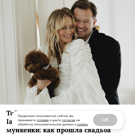
Вечер в волшебном лесу: как
прошел локальный фестиваль,
посвященный запуску хайлайтера
Magic Glow Drops от SEVEN7EEN
Среди фей и эльфов beauty-индустрии были
замечены Наталья Черкасова, Денис Карташев,
Лариса Хатмуллина, Татьяна Пос.
Продолжая пользоваться сайтом, вы
OK
принимаете
условия
и даете
согласие
на
обработку пользовательских данных и
cookies