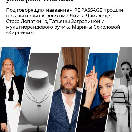
Масштабное фэшн-шоу
переоткрывает исторический
универмаг «Пассаж»
Под говорящим названием RE PASSAGE прошли
показы новых коллекций Яниса Чамалиди,
Стаса Лопаткина, Татьяны Затравиной и
мультибрендового бутика Марины Соколовой
«Кирпичи».