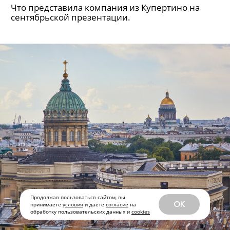
Самый тонкий iPhone в истории,
Apple Watch с самым большим
экраном и AirPods Pro с функцией
переводчика — новинки Apple
Продолжая пользоваться сайтом, вы
OK
принимаете
условия
и даете
согласие
на
Что представила компания из Купертино на
обработку пользовательских данных и
cookies
сентябрьской презентации.