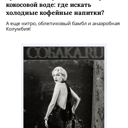
Греческий капучино и колд брю на
кокосовой воде: где искать
холодные кофейные напитки?
А еще нитро, облепиховый бамбл и анаэробная
Колумбия!