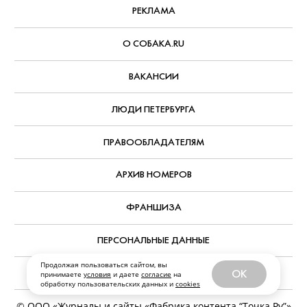
РЕКЛАМА
О СОБАКА.RU
ВАКАНСИИ
ЛЮДИ ПЕТЕРБУРГА
ПРАВООБЛАДАТЕЛЯМ
АРХИВ НОМЕРОВ
ФРАНШИЗА
ПЕРСОНАЛЬНЫЕ ДАННЫЕ
Продолжая пользоваться сайтом, вы
OK
принимаете
условия
и даете
согласие
на
обработку пользовательских данных и
cookies
ПЕРЕЙТИ НА ПОЛНУЮ ВЕРСИЮ SOBAKA.RU