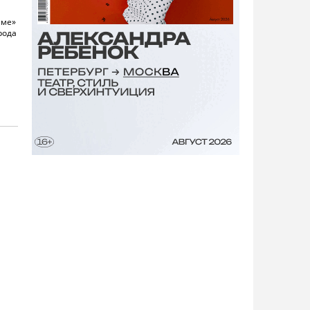
аме»
рода