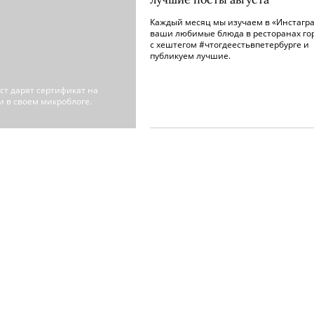
Каждый месяц мы изучаем в «Инстагр
ваши любимые блюда в ресторанах го
с хештегом #что­гдеестьвпетербурге и
публикуем лучшие.
ст дарят сертификат на
и в своем микроблоге.