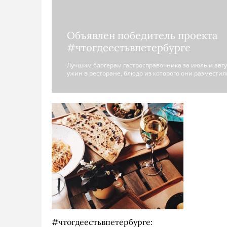
Объявлен победитель проекта
#чтогдеестьвпетербурге
Лучшим блогерам гастросправочника за июль и авгу
ужин в ресторане, блюдо из которого они разместил
#чтогдеестьвпетербурге: