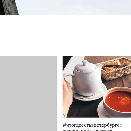
#чтогдеестьвпетербурге:
лучшие посты августа