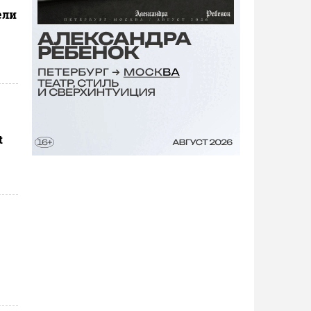
ели
t