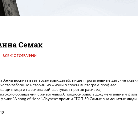
Анна Семак
ВСЕ ФОТОГРАФИИ
ка Анна воспитывает восьмерых детей, пишет трогательные детские сказк
и часто забавные истории из жизни в своем инстаграм-профиле
возащитница и пассионарий выступает против расизма,
естокого обращения с животными.Спродюсировала документальный филь
Африке "A song of Hope".Лауреат премии "ТОП-50.Самые знаменитые люди
018