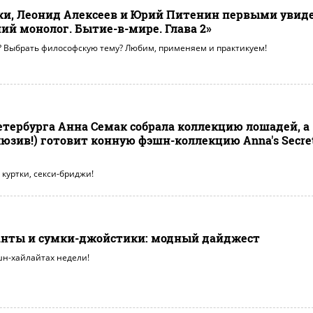
ки, Леонид Алексеев и Юрий Питенин первыми увид
ий монолог. Бытие-в-мире. Глава 2»
!? Выбрать философскую тему? Любим, применяем и практикуем!
 Петербурга Анна Семак собрала коллекцию лошадей, а
люзив!) готовит конную фэшн-коллекцию Anna's Secre
куртки, секси-бриджи!
банты и сумки-джойстики: модный дайджест
шн-хайлайтах недели!