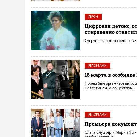
ГЕРОИ
Цифровой детокс, о
откровенно ответил
Супруга главного тренера «З
РЕПОРТАЖИ
16 марта в особня
Прием был организован ком
Палестинским обществом.
РЕПОРТАЖИ
Премьера документа
Ольга Слуцкер и Мария Фин
особенностями.