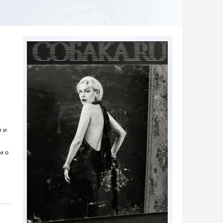
и и
м о