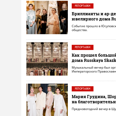
РЕПОРТАЖИ
Бриллианты и ар-де
ювелирного дома Ru
Событие прошло в Юсуповск
общества.
РЕПОРТАЖИ
Как прошел большо
дома Russkaya Skaz
Музыкальный вечер был орг
Императорского Православно
РЕПОРТАЖИ
Мария Грудина, Шор
на благотворительн
Предновогодний вечер в Шу