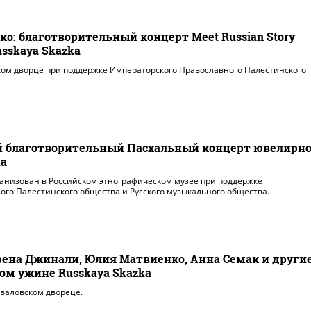
ко: благотворительный концерт Meet Russian Story
sskaya Skazka
ом дворце при поддержке Императорского Православного Палестинского
й благотворительный Пасхальный концерт ювелирно
ka
анизован в Российском этнографическом музее при поддержке
го Палестинского общества и Русского музыкального общества.
ена Джинали, Юлия Матвиенко, Анна Семак и други
ом ужине Russkaya Skazka
валовском двореце.