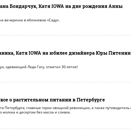
лана Бондарчук, Катя IOWA на дне рождения Анны
на вечеринке в яблоневом «Саду».
аника, Катя IOWA на юбилее дизайнера Юры Питенин
yo, одевающий Леди Гагу, отметил 30-летие!
 все о растительном питании в Петербурге
а Петербурга, главные герои овощной революции, а также путеводитель 
з молока и десертам без масла и сливок.