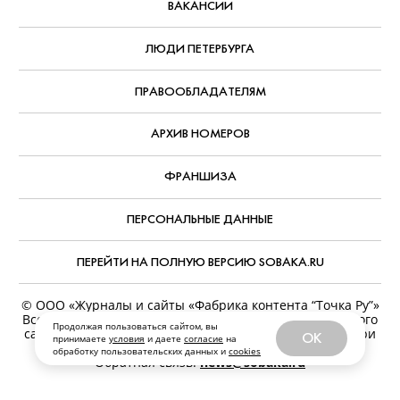
ВАКАНСИИ
ЛЮДИ ПЕТЕРБУРГА
ПРАВООБЛАДАТЕЛЯМ
АРХИВ НОМЕРОВ
ФРАНШИЗА
ПЕРСОНАЛЬНЫЕ ДАННЫЕ
ПЕРЕЙТИ НА ПОЛНУЮ ВЕРСИЮ SOBAKA.RU
© ООО «Журналы и сайты «Фабрика контента “Точка Ру”»
Все права защищены. Перепечатка материалов данного
Продолжая пользоваться сайтом, вы
сайта возможна только с письменного разрешения. При
OK
принимаете
условия
и даете
согласие
на
цитировании ссылка на www.sobaka.ru обязательна.
обработку пользовательских данных и
cookies
Обратная связь:
news@sobaka.ru