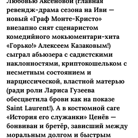
Любовью Аксеновой (главная
ревендж-­драма сезона на Иви —
новый «Граф Монте-­Кристо»
внезапно снят сценаристом
комедийного мокьюментари-хита
«Горько!» Алексеем Казаковым!)
сыграл абьюзера с садистскими
наклонностями, криптокошельком с
несметным состоянием и
нарциссической, властной матерью
(ради роли Лариса Гузеева
обесцветила брови как на показе
Saint Laurent!). А в костюмной саге
«История его служанки» Ценёв —
бонвиван и бретёр, зависший между
моральным долгом и быстрым