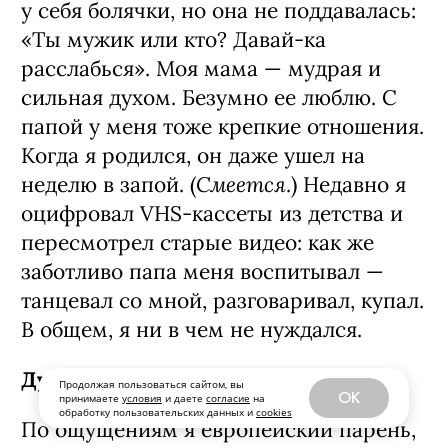
у себя болячки, но она не поддавалась:
«Ты мужик или кто? Давай-ка
расслабься». Моя мама — мудрая и
сильная духом. Безумно ее люблю. С
папой у меня тоже крепкие отношения.
Когда я родился, он даже ушел на
Смеется
неделю в запой. (
.) Недавно я
оцифровал VHS-кассеты из детства и
пересмотрел старые видео: как же
заботливо папа меня воспитывал —
танцевал со мной, разговаривал, купал.
В общем, я ни в чем не нуждался.
Думаешь, ты прошел сепарацию?
Продолжая пользоваться сайтом, вы
OK
принимаете
условия
и даете
согласие
на
обработку пользовательских данных и
cookies
По ощущениям я европейский парень,