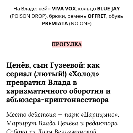
На Владе: кейп
VIVA VOX
, кольцо
BLUE JAY
(POISON DROP), брюки, ремень
OFFRET
, обувь
PREMIATA
(NO ONE)
ПРОГУЛКА
Ценёв, сын Гузеевой: как
сериал (лютый!) «Холод»
превратил Влада в
харизматичного оборотня и
абьюзера-криптонвествора
Место действия — парк «Царицыно».
Маршрут Влада Ценёва и редактора
Собака.ru Лизы Вельяминовой