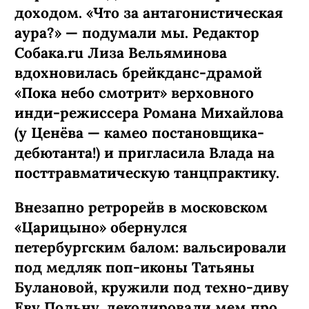
доходом. «Что за антагонистическая
аура?» — подумали мы. Редактор
Собака.ru Лиза Вельяминова
вдохновилась брейкданс-­драмой
«Пока небо смотрит» верховного
инди-режиссера Романа Михайлова
(у Ценёва — камео постановщика-
дебютанта!) и пригласила Влада на
посттравматическую танцпрактику.
Внезапно ретрорейв в московском
«Царицыно» обернулся
петербургским балом: вальсировали
под медляк поп-иконы Татьяны
Булановой, кружили под техно-диву
Еву Польну, декодировали мем про