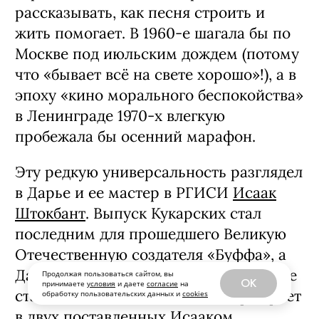
память о пережитом в начале столетия,
но и консервирует в словах время —
эпо­ху больших ожиданий и страшных
пере­мен. Актриса Дарья Кукарских,
играющая возлюбленную Платонова
Анастасию в ки­новерсии режиссера
Егора Кончаловского, родилась в 1999-
м, но легко вписалась бы в любой
исторический контекст. Умеющая и в
танцы, и в вокал Даша могла бы быть
од­ной из тех самых «веселых ребят»
середи­ны 1930-х: жизнерадостно
рассказывать, как песня строить и
Продолжая пользоваться сайтом, вы
жить помогает. В 1960-е шагала бы по
OK
принимаете
условия
и даете
согласие
на
обработку пользовательских данных и
cookies
Москве под июльским дождем (потому