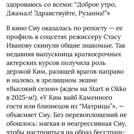
здороваюсь со всеми: “Доброе утро,
Джа­мал! Здравствуйте, Рузанна!”»
В кино Сиу оказалась по репосту — ее
профиль в соцсетях режиссеру Стасу
Ива­нову скинули общие знакомые. Так
не­давняя выпускница краткосрочных
актер­ских курсов получила роль
дерзкой Ким, разящей врагов направо
и налево, в зре­лищном экшне
«Высокий сезон» (ждем на Start и Okko
в 2025-м!). «У Ким вайб Ка­менного
гостя или близнецов из “Матри­цы”», —
объясняет Сиу. Без перевоплоще­ний не
обошлось: мягкая и неагрессивная Сиу,
чтобы настроиться на образ бесстраш­