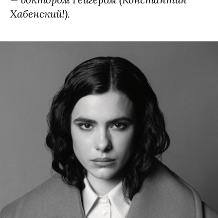
Дарья Кукарских
СКОРО УВИДИМ:
в экранизации
хитроумно сконструированного
романа Евгения Водолазкина
«Авиатор»
(самый ожидаемый
блокбастер года!) — в роли обже и
соулмейта сквозь века протагониста
Платонова (Александр Горбатов!),
реабилитиро­ванного — во всех смыслах
— доктором Гейгером (Константин
Хабенский!).