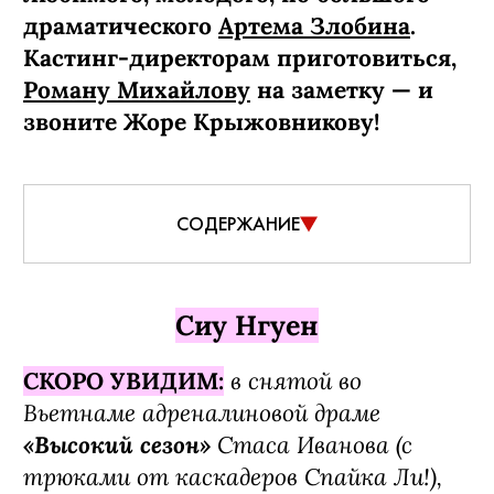
драматического
Артема Злобина
.
Кастинг-директорам приготовиться,
Роману Михайлову
на заметку — и
звоните Жоре Крыжовникову!
СОДЕРЖАНИЕ
Сиу Нгуен
в снятой во
СКОРО УВИДИМ:
Вьетнаме адрена­линовой драме
«Высокий сезон»
Стаса Иванова (с
трюками от каскадеров Спайка Ли!),