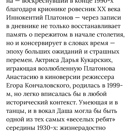
На Даше: рубашка
LIME
, пальто
ZNWR
Главный герой «Авиатора» Водолазки­
на — воскреснувший в конце 1990-х
бла­годаря крионике ровесник XX века
Ин­нокентий Платонов — через записи
в дневнике не только восстанавливает