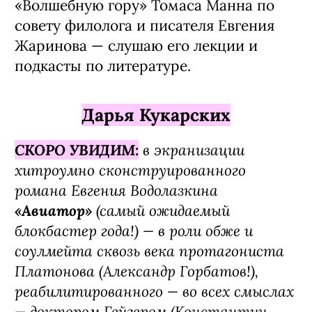
этими новеллами. Еще советую роман-
притчу Ильи Бояшо­ва о приключениях
кота «Путь Мури», он немного похож
на «Сиддхартха. Путеше­ствие к земле
Востока» Гессе, но гораз­до легче
написан. Очень люблю Ремарка, а еще
«Generation П» и «Искусство лег­ких
касаний» Пелевина. Лет в 20 зачиты­
валась Дэном Брауном — «Ангелы и
демо­ны» даже входили в топ книг-
фаворитов. А прямо сейчас читаю
«Волшебную гору» Томаса Манна по
совету филолога и писателя Евгения
Жаринова — слушаю его лек­ции и
подкасты по литературе.