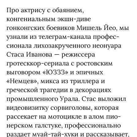
Про актрису с обаянием,
конгениальным экшн-диве
гонконгских боевиков Мишель Йео, мы
узнали из телеграм-канала профес­
сионала лихозакрученного неонуара
Ста­са Иванова — режиссера
гротесккор-сериала с ростовским
выговором «ЮЗЗЗ» и эпичных
«Немцев», микса из триллера и
греческой трагедии в декорациях
промышленного Ура­ла. Стас выложил
видеовизитку сорвиголовы, которая
рассекает на мотоцикле в алом пио­
нерском галстуке, профессионально
раздает муай-тай-хуки и рассказывает,