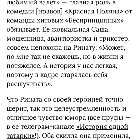
любимый валет» — главная роль в
комедии [нра­вов] «Красная Поляна» от
команды хито­вых «Беспринципных»
обязывает. Ее жо­виальная Саша,
мошенница, авантюристка и трикстер,
совсем непохожа на Ринату: «Может,
по мне так не скажешь, но в жизни я
потяжелее. А история у нас легкая,
поэто­му в кадре старалась себя
расшучивать».
Что Рината со своей героиней точно
шерит, так это целеустремленность и
отличное чув­ство юмора (все пруфы —
в ее телеграм-ка­нале
«История одной
татарки»
!). Оба скилла она применила,