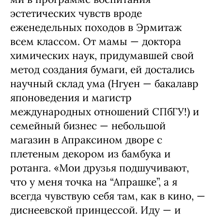
эстетических чувств вроде
еженедельных походов в Эр­митаж
всем классом. От мамы — доктора
химических наук, придумавшей свой
ме­тод создания бумаги, ей достались
научный склад ума (Нгуен — бакалавр
японоведе­ния и магистр
международных отношений СПбГУ!) и
семейный бизнес — небольшой
магазин в Апраксином дворе с
плетеным декором из бамбука и
ротанга. «Мои друзья подшучивают,
что у меня точка на “Апраш­ке”, а я
всегда чувствую себя там, как в кино, —
диснеевской принцессой. Иду — и