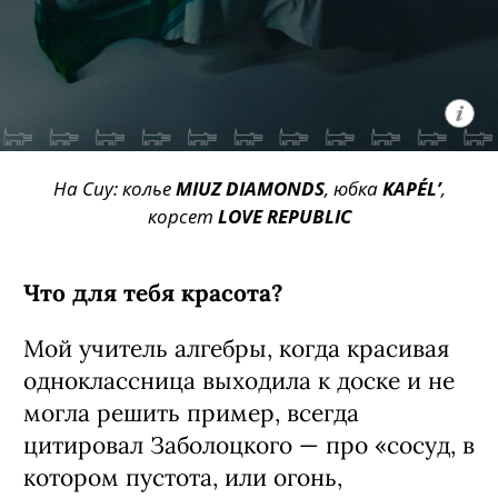
На Сиу: колье
MIUZ DIAMONDS
, юбка
KAPÉL’
,
корсет
LOVE REPUBLIC
Что для тебя красота?
Мой учитель алгебры, когда красивая
од­ноклассница выходила к доске и не
мог­ла решить пример, всегда
цитировал Забо­лоцкого — про «сосуд, в
котором пустота, или огонь,