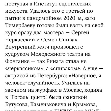
поступая в Институт сцени­ческих
искусств. Удалось это с третьей по­
пытки в пандемийном 2020-м, зато
Тимерба­еву готовы были взять на свой
курс сразу два мастера — Сергей
Черкасский и Семен Спи­вак.
Внутренний мэтч произошел с
худруком Молодежного театра на
Фонтанке — так Ри­ната стала не
«черкассиком», а «спиваком». А еще —
актрисой из Петербурга: «Наверное, я
человек-случайность. Училась на
заочном на журфаке в Москве, ходила
в “Гоголь-центр”, была фанаткой
Бутусова, Каменьковича и Крымова,