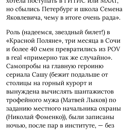
хотела поступать в ГИТИС или МХАТ,
но сбылись Петербург и школа Семена
Яковлевича, чему в итоге очень рада».
Роль (надеемся, звездный билет!) в
«Крас­ной Поляне», три месяца в Сочи
и бо­лее 40 смен превратились из POV
в real «примерно так же случайно».
Самопробы на главную героиню
сериала Сашу (бе­жит подальше от
столицы на горный курорт и
вынуждена вычислять шантажистов
трофейного мужа (Матвей Лыков) по
заданию местного начальника охраны
(Николай Фо­менко)), были записаны
ночью, после пар в институте, — без