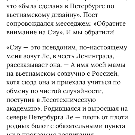
что «была сде­лана в Петербурге по
вьетнамскому дизайну». Пост
сопровождался месседжем: «Обра­тите
внимание на Сиу». И мы обратили!
«Сиу — это псевдоним, по-настоящему
меня зовут Ле, в честь Ленинграда, —
рас­сказывает она. — А имя моей мамы
на вьетнамском созвучно с Россией,
хотя сюда она и приехала учиться по
обмену по чистой случайности,
поступив в Лесотехниче­скую
академию». Родившаяся и выросшая на
севере Петербурга Ле — плоть от пло­ти
родных болот с обязательными пункта­
ми в программе воспитания