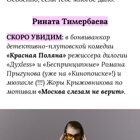
Рината Тимербаева
в бонвиванкор
СКОРО УВИДИМ
:
детективно-плу­товской комедии
«Красная Поляна»
режиссера дилогии
«Духless» и «Беспринципные» Романа
Прыгунова (уже на «Кинопоиске»!) и
мюзикле (!!!) Жоры Крыжовникова по
мотивам
«Москва слезам не верит»
.