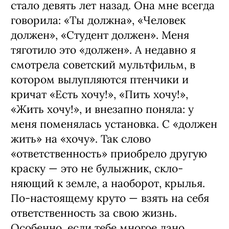
стало девять лет назад. Она мне всегда
говорила: «Ты должна», «Че­ловек
должен», «Студент должен». Меня
тяготило это «должен». А недавно я
смо­трела советский мультфильм, в
котором вылупляются птенчики и
кричат «Есть хочу!», «Пить хочу!»,
«Жить хочу!», и вне­запно поняла: у
меня поменялась уста­новка. С «должен
жить» на «хочу». Так слово
«ответственность» приобрело дру­гую
краску — это не булыжник, скло­
няющий к земле, а наоборот, крылья.
По-настоящему круто — взять на себя
от­ветственность за свою жизнь.
Особенно, если тебе многое дано.