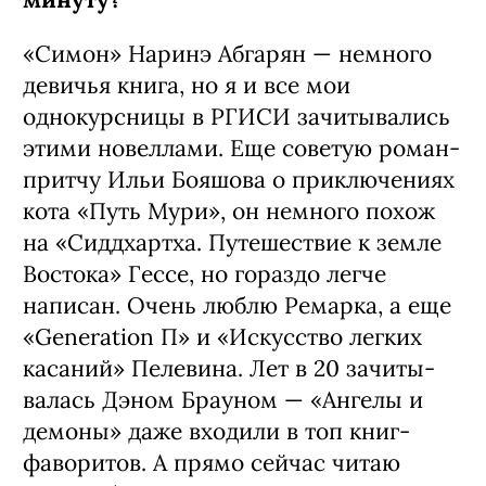
ZNWR
Роль мечты?
Очень хочу сыграть Аграфену Алексан­
дровну — может, не в самих «Братьях
Ка­рамазовых», а хотя бы персонажа,
который был бы похож на нее
внутренне.
Какие книги помогут в трудную
минуту?
«Симон» Наринэ Абгарян — немного
де­вичья книга, но я и все мои
однокурсницы в РГИСИ зачитывались