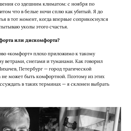
ошения со здешним климатом: с ноября по
итом что в белые ночи сплю как убитый. Я до
ья в тот момент, когда впервые соприкоснулся
спытываю уколы этого счастья.
мфорта или дискомфорта?
лово «комфорт» плохо приложимо к такому
у ветрами, снегами и туманами. Как говорил
ихачев, Петербург — город трагической
а не может быть комфортной. Поэтому из этих
ссуждать в таких терминах — я склонен выбрать