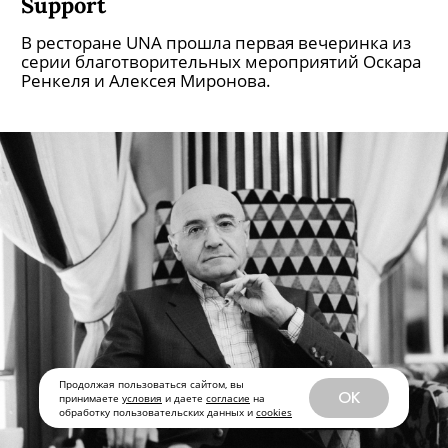
Support
В ресторане UNA прошла первая вечеринка из
серии благотворительных мероприятий Оскара
Ренкеля и Алексея Миронова.
Продолжая пользоваться сайтом, вы
OK
принимаете
условия
и даете
согласие
на
обработку пользовательских данных и
cookies