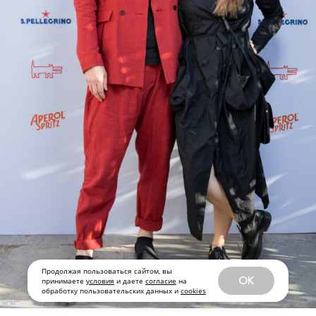
Мария Миногарова
Продолжая пользоваться сайтом, вы
OK
принимаете
условия
и даете
согласие
на
обработку пользовательских данных и
cookies