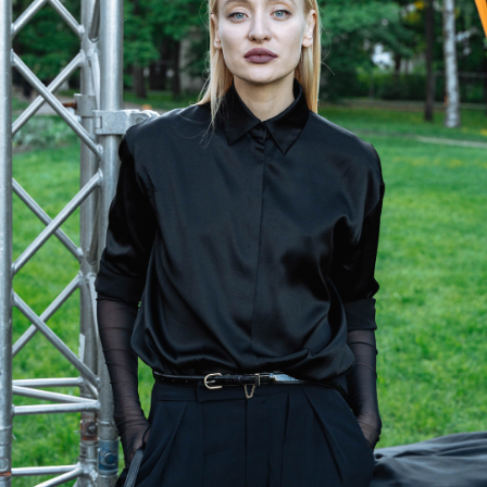
петербуржцев и петербурженок,
каждый и каждая из которых сделал(-a)
значительный прорыв, великое
открытие или просто хорошее дело в
своей области, и знакомит горожан с
актуальными героями и героинями
нашего времени. В этом году среди
лауреатов много команд и
горизонтальных сообществ — классно,
когда люди объединяются ради
хороших дел и красивых идей.
Фото всех лауреатов вы можете найти
здесь
, а вторую часть красной дорожки
—
здесь
.