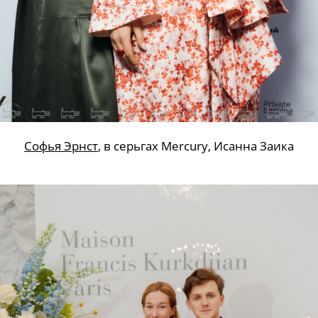
Софья Эрнст
, в серьгах Mercury, Исанна Заика