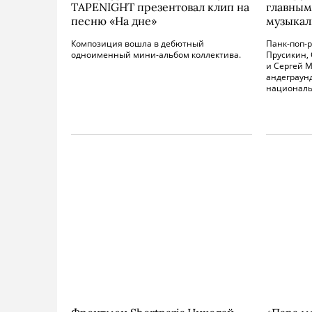
TAPENIGHT презентовал клип на
главным
песню «На дне»
музыкал
Композиция вошла в дебютный
Панк-поп-
одноименный мини-альбом коллектива.
Прусикин, 
и Сергей 
андеграунд
националь