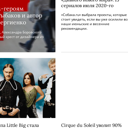
сериалов июля 2020-го
м-героям
ыбаков и автор
«Собака.ru» выбрала проекты, которые
стоит увидеть, если вы уже осилили вс
Сергиенко
наши июньские и весенние
рекомендации.
, Александра Боровского
ый крест от дизайнера из
па Little Big стала
Cirque du Soleil уволит 90%