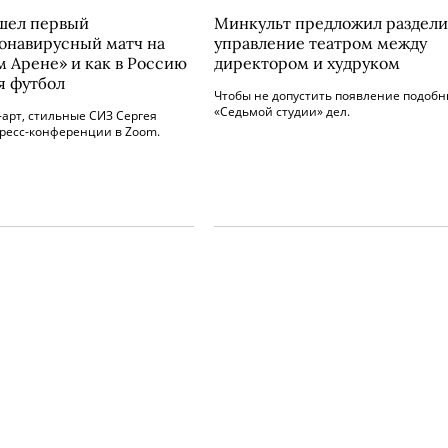
шел первый
Минкульт предложил раздели
онавирусный матч на
управление театром между
м Арене» и как в Россию
директором и худруком
я футбол
Чтобы не допустить появление подобн
«Седьмой студии» дел.
арт, стильные СИЗ Сергея
пресс-конференции в Zoom.