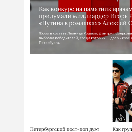
Как конкурс на памятник врача
придумали миллиардер Игорь Р
«Путина в ромашках» Алексей 
Жюри в составе Леонида Рошаля, Дмитрия Озеркова
выбрали победителей, среди которых — дверь-красн
Петербурга.
Петербургский пост-поп дуэт
Как груп