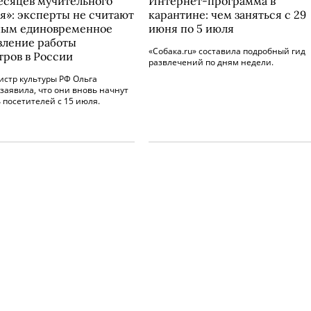
есяцев мучительного
Интернет-программа в
я»: эксперты не считают
карантине: чем заняться с 29
ным единовременное
июня по 5 июля
вление работы
«Собака.ru» составила подробный гид
тров в России
развлечений по дням недели.
истр культуры РФ Ольга
заявила, что они вновь начнут
посетителей с 15 июля.