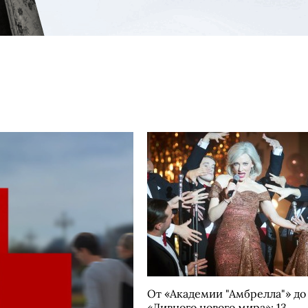
От «Академии "Амбрелла"» до
«Дивного нового мира»: 13