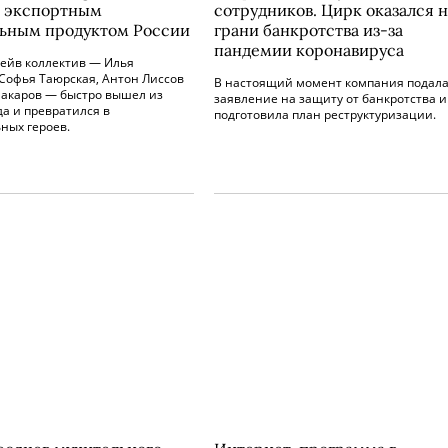
 экспортным
сотрудников. Цирк оказался н
ьным продуктом России
грани банкротства из-за
пандемии коронавируса
рейв коллектив — Илья
Софья Таюрская, Антон Лиссов
В настоящий момент компания подал
Макаров — быстро вышел из
заявление на защиту от банкротства и
а и превратился в
подготовила план реструктуризации.
ных героев.