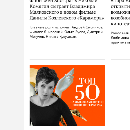
Фронтмен Shortparis Николай
«Пара м
Комягин сыграет Владимира
открыти
Маяковского в новом фильме
возмож
Данилы Козловского «Карамора»
возобно
кинотеа
Главные роли исполнят Андрей Смоляков,
Филипп Янковский, Ольга Зуева, Дмитрий
Ранее мин
Могучев, Никита Кукушкин.
Любимова 
принимать 