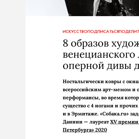
ИСКУССТВО
ПОДПИСАТЬСЯ
ПОДЕЛИТ
8 образов худо
венецианского 
оперной дивы д
Ностальгически ковры с окн
всероссийским арт-мемом и 
перформансы, во время котор
существо с 4 ногами и прочи
и в Эрмитаже. «Собака.ru» за
Данини — лауреат
XV премии 
Петербурга» 2020