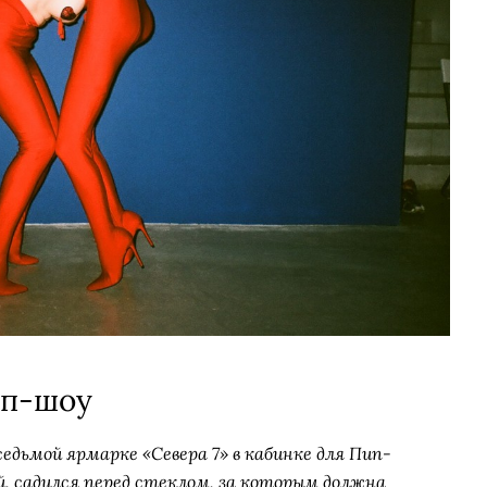
ип-шоу
едьмой ярмарке «Севера 7» в кабинке для Пип-
й, садился перед стеклом, за которым должна