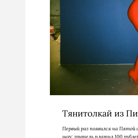
Тянитолкай из П
Первый раз появился на Пятой с
шоу: зритель платил 100 рубле