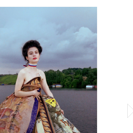
ото: Фёдор Герлейн