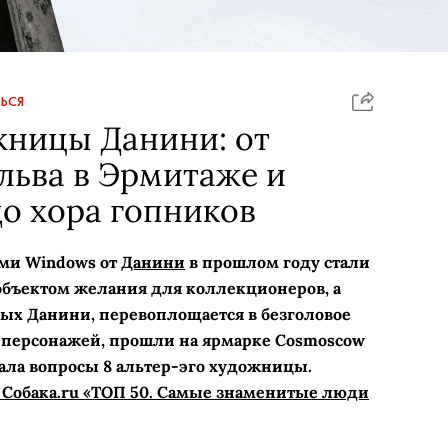
ЬСЯ
жницы Данини: от
льва в Эрмитаже и
о хора гопников
ами Windows от
Данини
в прошлом году стали
объектом желания для коллекционеров, а
ых Данини, перевоплощается в безголовое
х персонажей, прошли на ярмарке Cosmoscow
дала вопросы 8 альтер-эго художницы.
Собака.ru «ТОП 50. Самые знаменитые люди