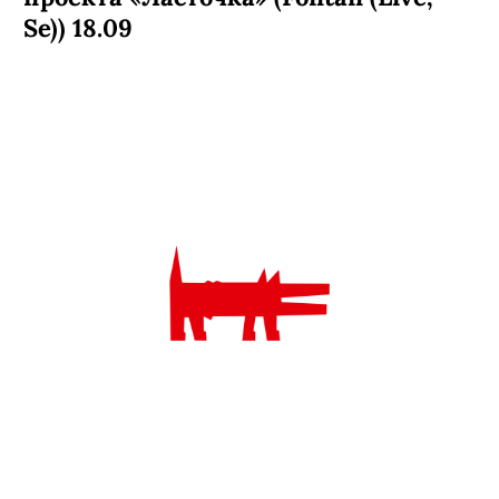
Концерт группы Воплi Вiдоплясова
в ГлавClub 19.09