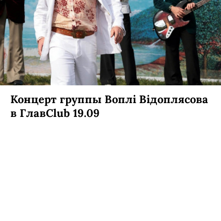
Концерт группы Воплi Вiдоплясова
в ГлавClub 19.09