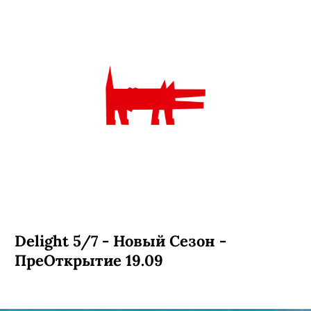
Концерт Нины Карлссон в А2 17.09