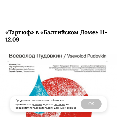
Расписание клуба Decadance на
Cентябрь 2009
Продолжая пользоваться сайтом, вы
OK
принимаете
условия
и даете
согласие
на
обработку пользовательских данных и
cookies