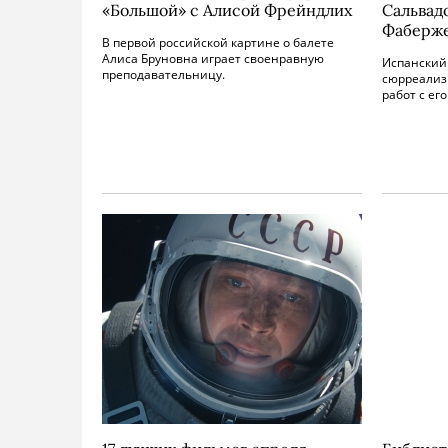
«Большой» с Алисой Фрейндлих
Сальвад
Фаберж
В первой российской картине о балете
Алиса Бруновна играет своенравную
Испанский 
преподавательницу.
сюрреализ
работ с ег