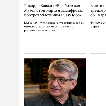
Рикардо Каволо: «В работе для
В сети 
Музея стрит-арта я зашифровал
трейлер
портрет участницы Pussy Riot»
со Скар
Мы узнали у испанского художника, как он
Фильм вый
относится к мятежам и что знает о
марта.
российском искусстве.