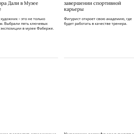
ора Дали в Музее
завершении спортивной
е
карьеры
художник – это не только
Фигурист откроет свою академию, где
м. Выбрали пять ключевых
будет работать в качестве тренера.
о экспозиции в музее Фаберже.