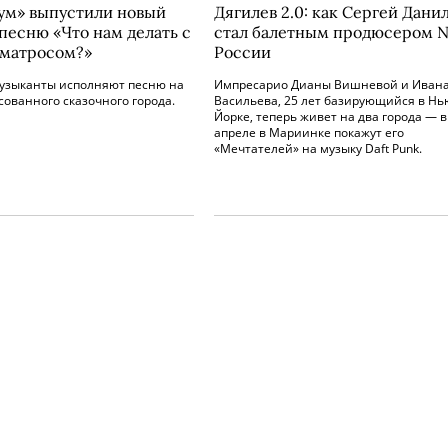
ум» выпустили новый
Дягилев 2.0: как Сергей Дани
 песню «Что нам делать с
стал балетным продюсером №
матросом?»
России
музыканты исполняют песню на
Импресарио Дианы Вишневой и Иван
ованного сказочного города.
Васильева, 25 лет базирующийся в Нь
Йорке, теперь живет на два города — в
апреле в Мариинке покажут его
«Мечтателей» на музыку Daft Punk.