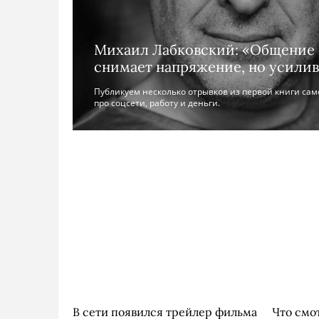
Михаил Лабковский: «Общение 
снимает напряжение, но усили
Публикуем несколько отрывков из первой книги само
про соцсети, работу и деньги.
В сети появился трейлер фильма
Что смо