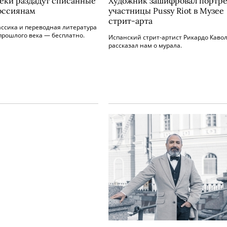
еки раздадут списанные
Художник зашифровал портре
оссиянам
участницы Pussy Riot в Музее
стрит-арта
ассика и переводная литература
прошлого века — бесплатно.
Испанский стрит-артист Рикардо Каво
рассказал нам о мурала.