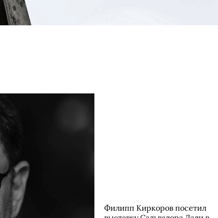
Филипп Киркоров посетил
выставку Сальвадора Дали в