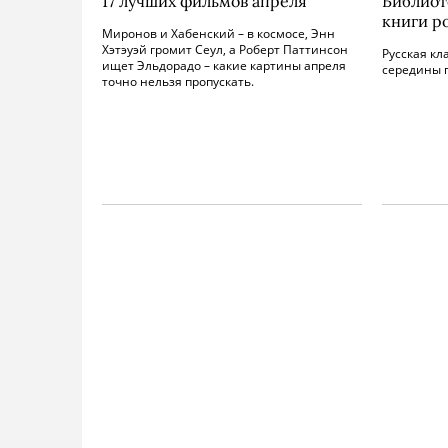
17 лучших фильмов апреля
Библиот
книги р
Миронов и Хабенский – в космосе, Энн
Хэтэуэй громит Сеул, а Роберт Паттинсон
Русская кл
ищет Эльдорадо – какие картины апреля
середины 
точно нельзя пропускать.