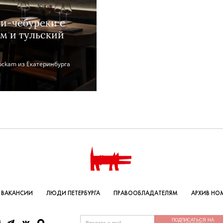
ни-чебуреки с
м и тульский
ckam из Екатеринбурга
ВАКАНСИИ
ЛЮДИ ПЕТЕРБУРГА
ПРАВООБЛАДАТЕЛЯМ
АРХИВ НО
ПОДПИСАТЬСЯ НА