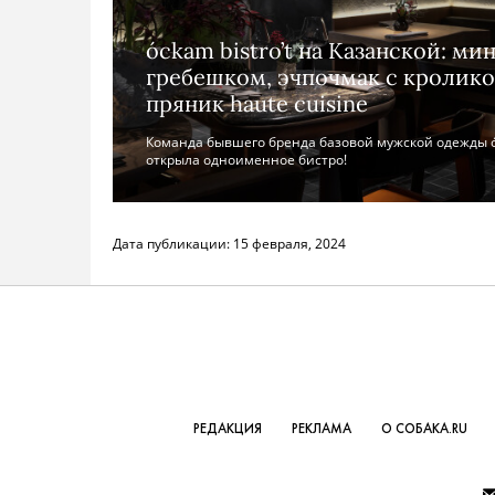
óckam bistro’t на Казанской: ми
гребешком, эчпочмак с кролико
пряник haute cuisine
Команда бывшего бренда базовой мужской одежды ó
открыла одноименное бистро!
Дата публикации:
15 февраля, 2024
РЕДАКЦИЯ
РЕКЛАМА
О СОБАКА.RU