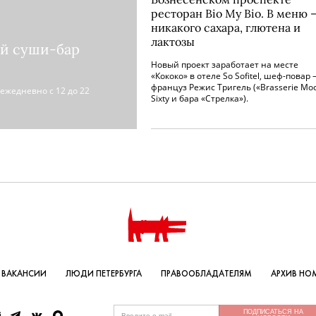
ресторан Bio My Bio. В меню 
никакого сахара, глютена и
лактозы
ый суши-бар
Новый проект заработает на месте
«Кококо» в отеле So Sofitel, шеф-повар
француз Режис Тригель («Brasserie Мос
ежедневно с 12 до 22
Sixty и бара «Стрелка»).
ВАКАНСИИ
ЛЮДИ ПЕТЕРБУРГА
ПРАВООБЛАДАТЕЛЯМ
АРХИВ НО
ПОДПИСАТЬСЯ НА