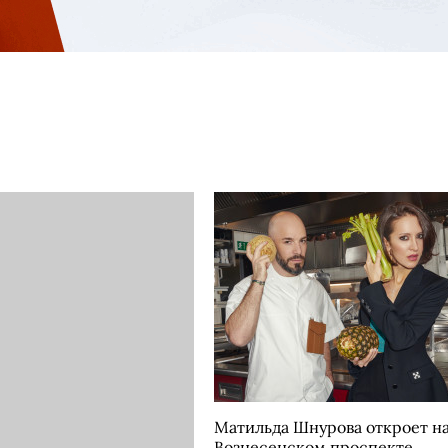
Матильда Шнурова откроет н
Вознесенском проспекте