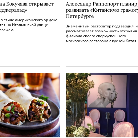
на Бокучава открывает
Александр Раппопорт планир
цджеральд»
развивать «Китайскую грамоту
Петербурге
в стиле американского ар деко
тся на Итальянской улице
Знаменитый ресторатор подтвердил, ч
ссажем.
рассматривает возможность открытия
филиала своего сверхуспешного
московского ресторана с кухней Китая.