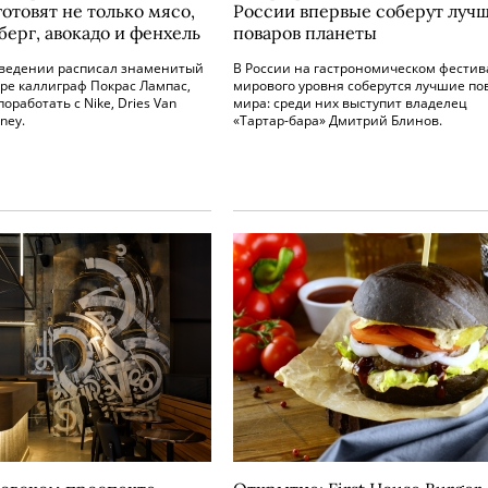
готовят не только мясо,
России впервые соберут луч
берг, авокадо и фенхель
поваров планеты
аведении расписал знаменитый
В России на гастрономическом фестив
ре каллиграф Покрас Лампас,
мирового уровня соберутся лучшие по
оработать с Nike, Dries Van
мира: среди них выступит владелец
ney.
«Тартар-бара» Дмитрий Блинов.