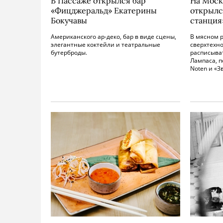
В Пассаже открылся бар
На Моск
«Фицджеральд» Екатерины
открылс
Бокучавы
станция
Американского ар-деко, бар в виде сцены,
В мясном 
элегантные коктейли и театральные
сверхтехн
бутерброды.
расписыва
Лампаса, п
Noten и «