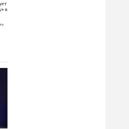
ует
» в
то