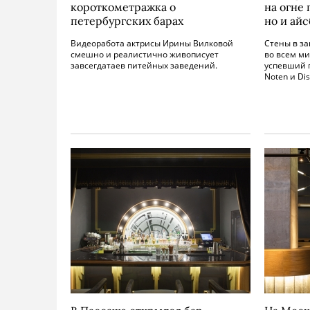
короткометражка о
на огне 
петербургских барах
но и айс
Видеоработа актрисы Ирины Вилковой
Стены в з
смешно и реалистично живописует
во всем ми
завсегдатаев питейных заведений.
успевший п
Noten и Dis