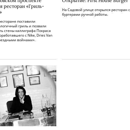
овском проспекте
Открытие: First House Burger
я ресторан «Гриль-
На Садовой улице открылся ресторан с
»
бургерами ручной работы.
ресторане поставили
ологичный гриль и позвали
ть стены каллиграфа Покраса
оработавшего с Nike, Dries Van
Звездными войнами».