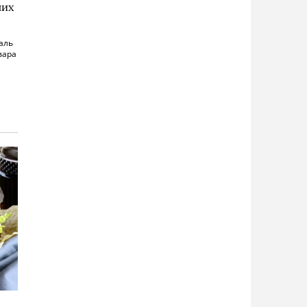
ших
аль
вара