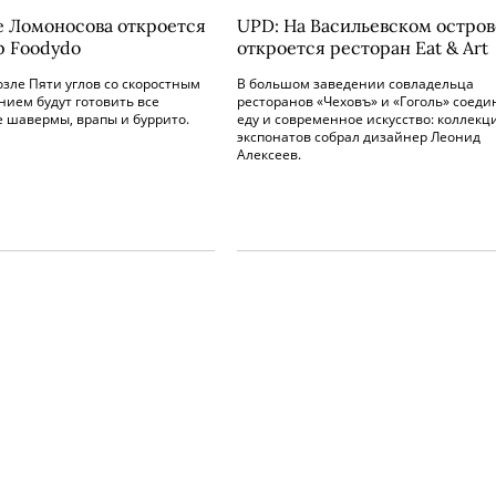
е Ломоносова откроется
UPD: На Васильевском остров
р Foodydo
откроется ресторан Eat & Art
озле Пяти углов со скоростным
В большом заведении совладельца
ием будут готовить все
ресторанов «Чеховъ» и «Гоголь» соеди
 шавермы, врапы и буррито.
еду и современное искусство: коллекц
экспонатов собрал дизайнер Леонид
Алексеев.