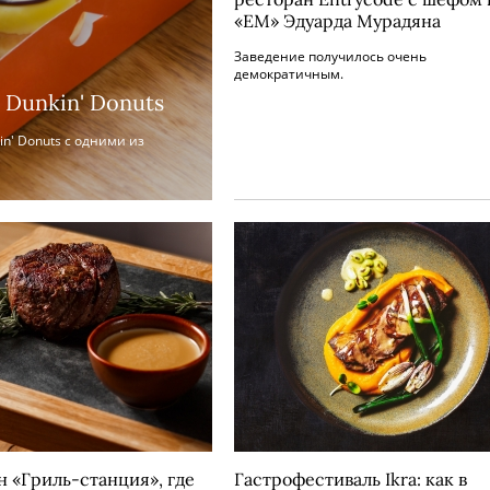
«ЕМ» Эдуарда Мурадяна
Заведение получилось очень
демократичным.
 Dunkin' Donuts
n' Donuts с одними из
н «Гриль-станция», где
Гастрофестиваль Ikra: как в