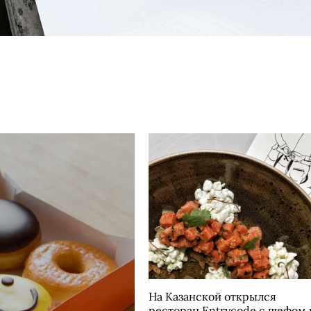
На Казанской открылся
ресторан Entrycode с шефом 