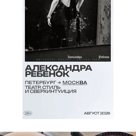
открыла бар «За углом»
В новой питейной уже традиционно
закусывают водку бутербродами с селедкой, а
пиво – хот-догами.