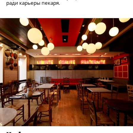
Открылась кондитерская с
шедеврами Дали и Ван Гога (Да, их
можно съесть!)
Шесть лет назад Анна Красовская покинула пост
директора PR и GR международной компании
ради карьеры пекаря.