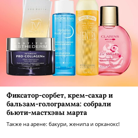
Фиксатор-сорбет, крем-сахар и
бальзам-голограмма: собрали
бьюти-мастхэвы марта
Также на арене: бакури, женипа и орканокс!