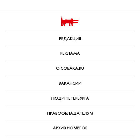
Au Pont Rouge устраивает дни
красоты — с макияжем, подарками
и шампанским
Обещают, что все будет «по-царски»!
Дата публикации:
29 марта, 2019
Все публикации
ЗА МАРТ 2019