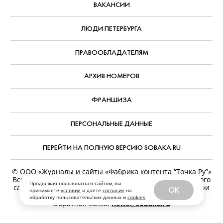
ВАКАНСИИ
ЛЮДИ ПЕТЕРБУРГА
ПРАВООБЛАДАТЕЛЯМ
АРХИВ НОМЕРОВ
ФРАНШИЗА
ПЕРСОНАЛЬНЫЕ ДАННЫЕ
ПЕРЕЙТИ НА ПОЛНУЮ ВЕРСИЮ SOBAKA.RU
© ООО «Журналы и сайты «Фабрика контента “Точка Ру”»
Все права защищены. Перепечатка материалов данного
Продолжая пользоваться сайтом, вы
сайта возможна только с письменного разрешения. При
OK
принимаете
условия
и даете
согласие
на
цитировании ссылка на www.sobaka.ru обязательна.
обработку пользовательских данных и
cookies
Обратная связь:
news@sobaka.ru