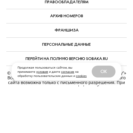
ПРАВООБЛАДАТЕЛЯМ
АРХИВ НОМЕРОВ
ФРАНШИЗА
ПЕРСОНАЛЬНЫЕ ДАННЫЕ
ПЕРЕЙТИ НА ПОЛНУЮ ВЕРСИЮ SOBAKA.RU
Продолжая пользоваться сайтом, вы
OK
принимаете
условия
и даете
согласие
на
© ООО «Журналы и сайты «Фабрика контента “Точка Ру”»
обработку пользовательских данных и
cookies
Все права защищены. Перепечатка материалов данного
сайта возможна только с письменного разрешения. При
цитировании ссылка на www.sobaka.ru обязательна.
Обратная связь:
news@sobaka.ru