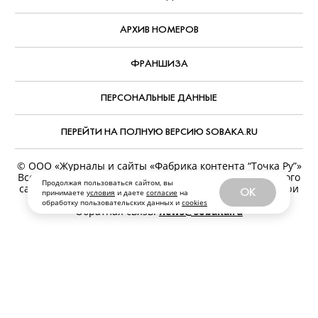
АРХИВ НОМЕРОВ
ФРАНШИЗА
ПЕРСОНАЛЬНЫЕ ДАННЫЕ
ПЕРЕЙТИ НА ПОЛНУЮ ВЕРСИЮ SOBAKA.RU
© ООО «Журналы и сайты «Фабрика контента “Точка Ру”»
Все права защищены. Перепечатка материалов данного
Продолжая пользоваться сайтом, вы
сайта возможна только с письменного разрешения. При
OK
принимаете
условия
и даете
согласие
на
цитировании ссылка на www.sobaka.ru обязательна.
обработку пользовательских данных и
cookies
Обратная связь:
news@sobaka.ru