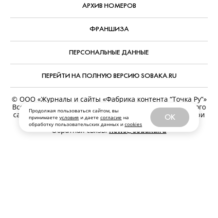
АРХИВ НОМЕРОВ
ФРАНШИЗА
ПЕРСОНАЛЬНЫЕ ДАННЫЕ
ПЕРЕЙТИ НА ПОЛНУЮ ВЕРСИЮ SOBAKA.RU
© ООО «Журналы и сайты «Фабрика контента “Точка Ру”»
Все права защищены. Перепечатка материалов данного
Продолжая пользоваться сайтом, вы
сайта возможна только с письменного разрешения. При
OK
принимаете
условия
и даете
согласие
на
цитировании ссылка на www.sobaka.ru обязательна.
обработку пользовательских данных и
cookies
Обратная связь:
news@sobaka.ru