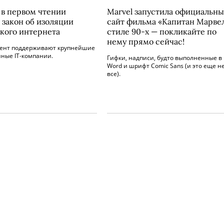
 в первом чтении
Marvel запустила официальн
 закон об изоляции
сайт фильма «Капитан Марвел
кого интернета
стиле 90-х — покликайте по
нему прямо сейчас!
мент поддерживают крупнейшие
нные IT-компании.
Гифки, надписи, будто выполненные в
Word и шрифт Comic Sans (и это еще н
все).