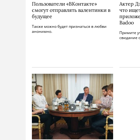
Пользователи «ВКонтакте»
Актер Д
смогут отправлять валентинки в
что ищет
будущее
приложе
Badoo
Также можно будет признаться в любви
анонимно.
Примите уч
свидание с