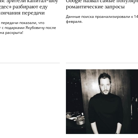
ня: зрители капитал-шоу
Google назвал самые популяр
удес» разбирают еду
романтические запросы
кончания передачи
Данные поиска проанализировали к 1
февраля.
передачи показали, что
 с подарками Якубовичу после
на раскрыта!