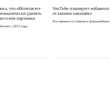
ось, что «ВКонтакте»
YouTube планирует избавитьс
втоматически удалять
от кнопки «дизлайк»
истские картинки
Это связано со спамом и флешмобами.
ботает с 2012 года.