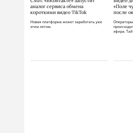
СМИ: «ВКонтакте» запустит
Видео д
аналог сервиса обмена
«Поле ч
короткими видео TikTok
после о
Новая платформа может заработать уже
Операторы 
этим летом.
происходит
эфира. Тай