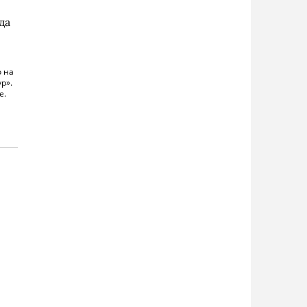
да
 на
р».
е.