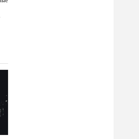
ные
4