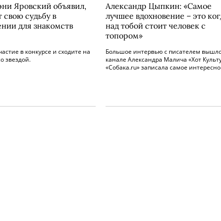
эни Яровский объявил,
Александр Цыпкин: «Самое
 свою судьбу в
лучшее вдохновение – это ког
нии для знакомств
над тобой стоит человек с
топором»
астие в конкурсе и сходите на
Большое интервью с писателем вышло
о звездой.
канале Александра Малича «Хот Культу
«Собака.ru» записала самое интересно