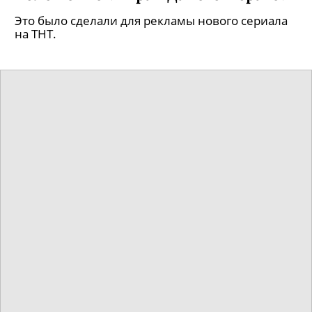
AliExpress возобновил экспресс-
доставку товаров в Россию
Задержка длилась 2 дня.