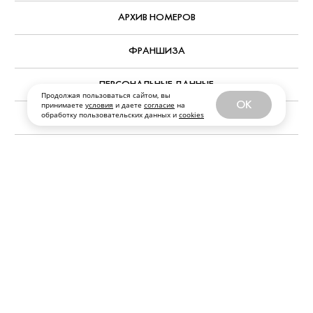
Продолжая пользоваться сайтом, вы
OK
принимаете
условия
и даете
согласие
на
обработку пользовательских данных и
cookies
Все публикации
ЗА ЯНВАРЬ 2017
РЕДАКЦИЯ
РЕКЛАМА
О СОБАКА.RU