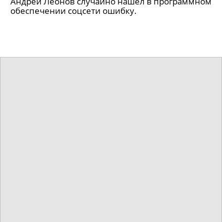
народов Российской Империи
Снимки сделал американский журналист
Джордж Кеннан.