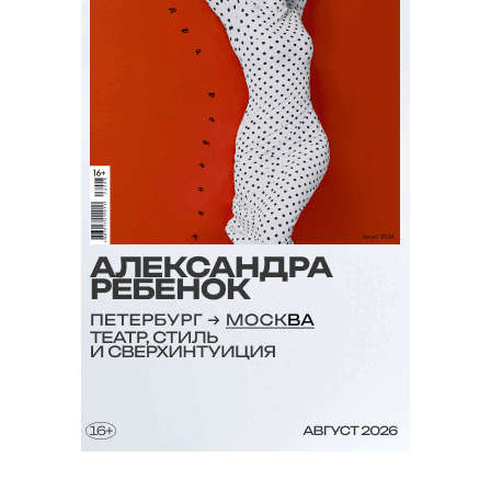
AliExpress и Asos приостановили
экспресс-доставку в Россию
Это связано с проверками логистических
операторов Федеральной таможенной
службой.
Дата публикации:
31 января, 2017