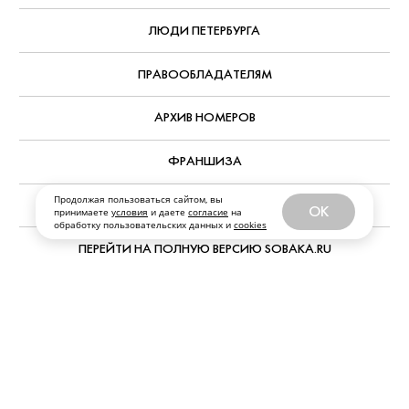
ЛЮДИ ПЕТЕРБУРГА
ПРАВООБЛАДАТЕЛЯМ
АРХИВ НОМЕРОВ
ФРАНШИЗА
Продолжая пользоваться сайтом, вы
ПЕРСОНАЛЬНЫЕ ДАННЫЕ
OK
принимаете
условия
и даете
согласие
на
обработку пользовательских данных и
cookies
ПЕРЕЙТИ НА ПОЛНУЮ ВЕРСИЮ SOBAKA.RU
© ООО «Журналы и сайты «Фабрика контента “Точка Ру”»
Все права защищены. Перепечатка материалов данного
сайта возможна только с письменного разрешения. При
цитировании ссылка на www.sobaka.ru обязательна.
Обратная связь:
news@sobaka.ru