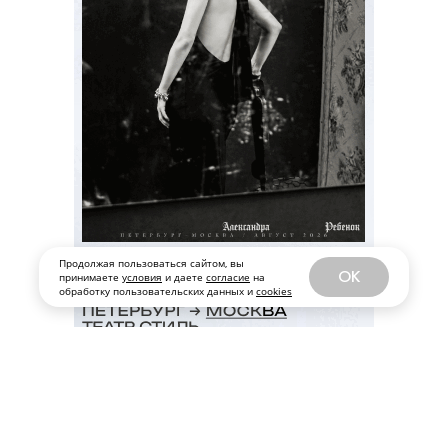
Продолжая пользоваться сайтом, вы
OK
принимаете
условия
и даете
согласие
на
обработку пользовательских данных и
cookies