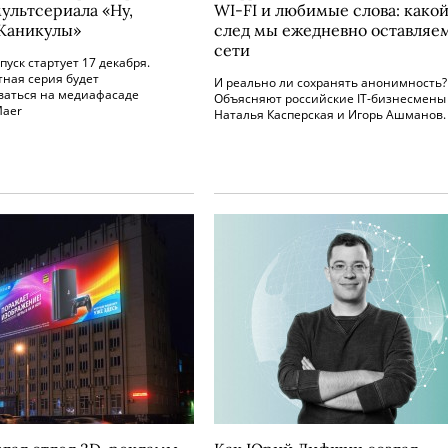
мультсериала «Ну,
WI-FI и любимые слова: како
 Каникулы»
след мы ежедневно оставляем
сети
уск стартует 17 декабря.
ная серия будет
И реально ли сохранять анонимность?
ваться на медиафасаде
Объясняют российские IT-бизнесмены
Maer
Наталья Касперская и Игорь Ашманов.