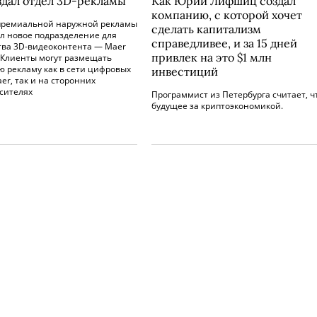
здал отдел 3D-рекламы
Как Юрий Лифшиц создал
компанию, с которой хочет
премиальной наружной рекламы
сделать капитализм
л новое подразделение для
справедливее, и за 15 дней
тва 3D-видеоконтента — Maer
привлек на это $1 млн
. Клиенты могут размещать
ю рекламу как в сети цифровых
инвестиций
er, так и на сторонних
сителях
Программист из Петербурга считает, ч
будущее за криптоэкономикой.