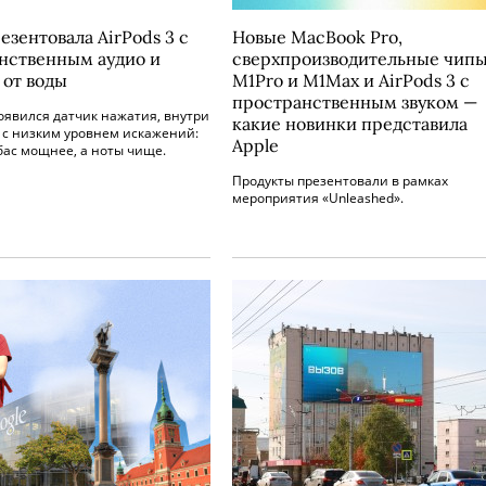
езентовала AirPods 3 с
Новые MacBook Pro,
нственным аудио и
сверхпроизводительные чип
 от воды
M1Pro и М1Max и AirPods 3 с
пространственным звуком —
оявился датчик нажатия, внутри
какие новинки представила
 с низким уровнем искажений:
Apple
бас мощнее, а ноты чище.
Продукты презентовали в рамках
мероприятия «Unleashed».