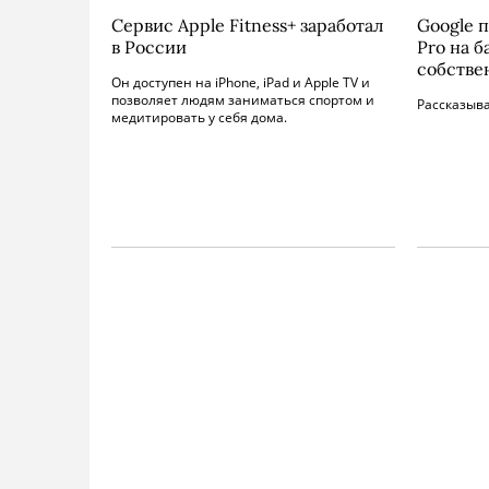
Сервис Apple Fitness+ заработал
Google п
в России
Pro на б
собстве
Он доступен на iPhone, iPad и Apple TV и
позволяет людям заниматься спортом и
Рассказыва
медитировать у себя дома.