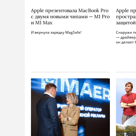
Apple презентовала MacBook Pro
Apple пр
с двумя новыми чипами — M1 Pro
простра
и M1 Max
защитой
И вернула зарядку MagSafe!
Снаружи п
— драйвер
он делает 