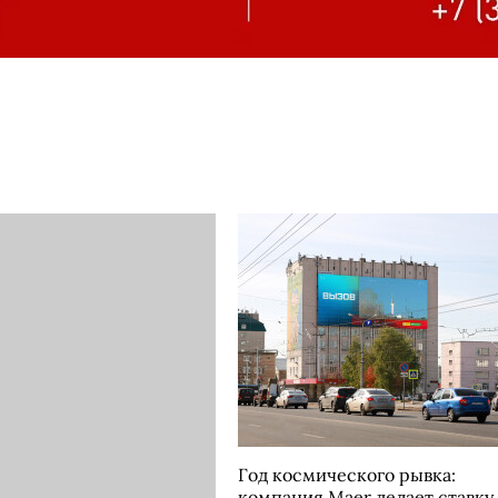
Год космического рывка:
компания Maer делает ставку