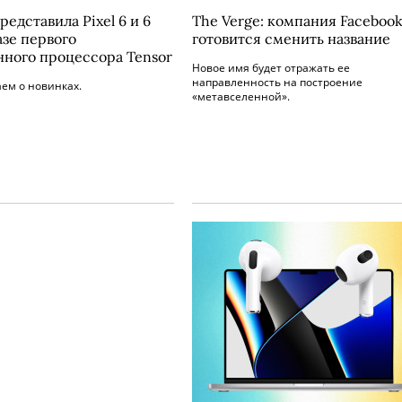
редставила Pixel 6 и 6
The Verge: компания Faceboo
азе первого
готовится сменить название
нного процессора Tensor
Новое имя будет отражать ее
направленность на построение
ем о новинках.
«метавселенной».