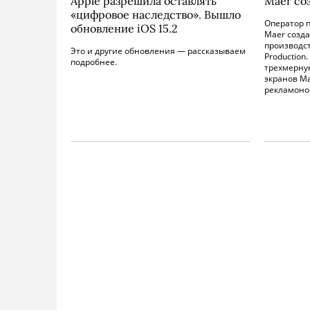
Apple разрешила оставлять
Maer со
«цифровое наследство». Вышло
Оператор 
обновление iOS 15.2
Maer созда
производс
Это и другие обновления — рассказываем
Production
подробнее.
трехмерну
экранов Ma
рекламоно