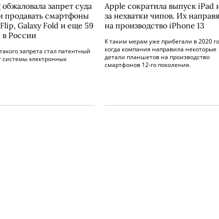
 обжаловала запрет суда
Apple сократила выпуск iPad 
 и продавать смартфоны
за нехватки чипов. Их направ
 Flip, Galaxy Fold и еще 59
на производство iPhone 13
 в России
К таким мерам уже прибегали в 2020 го
когда компания направила некоторые
такого запрета стал патентный
детали планшетов на производство
г системы электронных
смартфонов 12-го поколения.