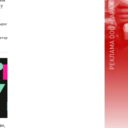
му
ырос
ктор
в»,